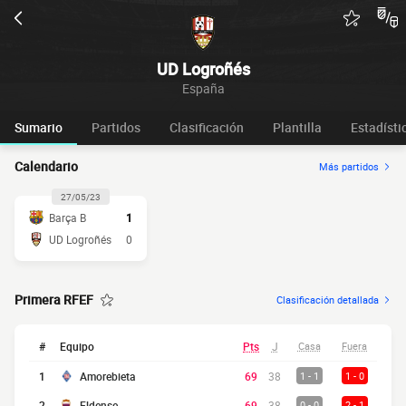
UD Logroñés
España
Sumario
Partidos
Clasificación
Plantilla
Estadísti
Calendario
Más partidos
27/05/23
Barça B
1
UD Logroñés
0
Primera RFEF
Clasificación detallada
#
Equipo
Pts
J
Casa
Fuera
1
Amorebieta
69
38
1 - 1
1 - 0
2
Eldense
69
38
0 - 0
2 - 1