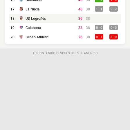
17
La Nucía
46
38
1 - 1
2 - 2
18
UD Logroñés
36
38
19
Calahorra
33
38
0 - 0
0 - 0
20
Bilbao Athletic
26
38
0 - 1
3 - 0
TU CONTENIDO DESPUÉS DE ESTE ANUNCIO