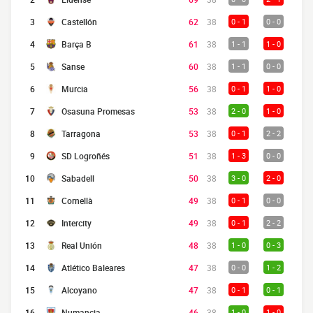
3
Castellón
62
38
0 - 1
0 - 0
4
Barça B
61
38
1 - 1
1 - 0
5
Sanse
60
38
1 - 1
0 - 0
6
Murcia
56
38
0 - 1
1 - 0
7
Osasuna Promesas
53
38
2 - 0
1 - 0
8
Tarragona
53
38
0 - 1
2 - 2
9
SD Logroñés
51
38
1 - 3
0 - 0
10
Sabadell
50
38
3 - 0
2 - 0
11
Cornellà
49
38
0 - 1
0 - 0
12
Intercity
49
38
0 - 1
2 - 2
13
Real Unión
48
38
1 - 0
0 - 3
14
Atlético Baleares
47
38
0 - 0
1 - 2
15
Alcoyano
47
38
0 - 1
0 - 1
16
Numancia
46
38
1 - 0
1 - 0