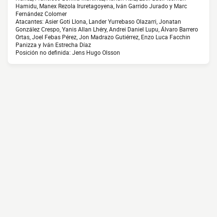
Hamidu, Manex Rezola Iruretagoyena, Iván Garrido Jurado y Marc
Fernández Colomer
Atacantes: Asier Goti Llona, Lander Yurrebaso Olazarri, Jonatan
González Crespo, Yanis Allan Lhéry, Andrei Daniel Lupu, Álvaro Barrero
Ortas, Joel Febas Pérez, Jon Madrazo Gutiérrez, Enzo Luca Facchin
Panizza y Iván Estrecha Díaz
Posición no definida: Jens Hugo Olsson