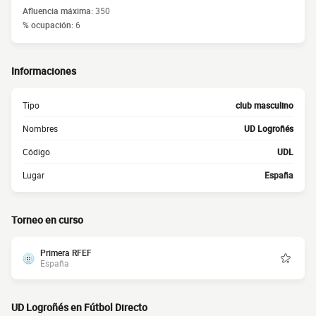
Afluencia máxima:
350
% ocupación:
6
Informaciones
Tipo
club masculino
Nombres
UD Logroñés
Código
UDL
Lugar
España
Torneo en curso
Primera RFEF
España
UD Logroñés en Fútbol Directo