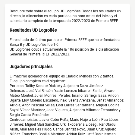
Descubre todo sobre el equipo UD Logroñés. Todos los resultados en
directo, la alineación en cada partido una hora antes del inicio y el
calendario completo de la temporada 2022/2023 de Primera RFEF.
Resultados UD Logroñés
El resultado del último partido en Primera RFEF que ha enfrentado a
Barça B y UD Logroñés fue 1-0.
UD Logroñés ocupa actualmente la 18o posición de la clasificación
General de Primera RFEF 2022/2023.
Jugadores principales
El máximo goleador del equipo es Claudio Mendes con 2 tantos.
El equipo completo es el siguiente:
Porteros: Taliby Konaté Diakité y Alejandro Daza Jiménez
Defensas: José Val Rincón, Yasin Lorenzo Iribarren Esnibi, Álvaro
Mateo Montiel, Julen Monreal Perales, Imanol Sarriegi Isasa, Andoni
Ugarte, Eloy Moreno Escudero, Iñaki Sáenz Arenzana, Beñat Almandoz
Arriola, Aitor Pascual Seijas, Eder Larrea Santamaría, Miquel Codina
Sayol, Víctor Martínez, Jose Viguera, Alejandro Villamor Fernandez y
Sergio García Fernández
Centrocampistas: Javier Cobo Peña, Mario Nájera León, Pau López
Jiménez, Miguel Marí Sánchez, Urki Txoperena Elosegi, Iker Otadui
Aristi, Anai Morales Piudo, Carlos Benítez Royo, Juan Cruz Agüero
Núñez, Francisco Bonilla Martínez, Adrián Ruiz, Latif Basir Issman