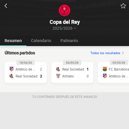
Copa del Rey
2025/2026
Resumen
Calendario
Palmarés
Últimos partidos
Todos los resultados
18/04/26
04/03/26
03/03/26
Atlético de Madrid
2
Real Sociedad
1
FC Barcelon
Real Sociedad
2
Athletic
0
Atlético de Madrid
TU CONTENIDO DESPUÉS DE ESTE ANUNCIO