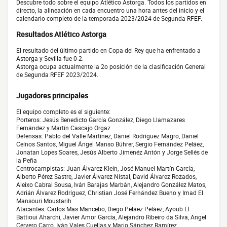
Descubre todo sobre el equipo Atlético Astorga. Todos los partidos en
directo, la alineación en cada encuentro una hora antes del inicio y el
calendario completo de la temporada 2023/2024 de Segunda RFEF.
Resultados Atlético Astorga
El resultado del último partido en Copa del Rey que ha enfrentado a
Astorga y Sevilla fue 0-2.
Astorga ocupa actualmente la 2o posición de la clasificación General
de Segunda RFEF 2023/2024.
Jugadores principales
El equipo completo es el siguiente:
Porteros: Jesús Benedicto García González, Diego Llamazares
Fernández y Martín Cascajo Orgaz
Defensas: Pablo del Valle Martínez, Daniel Rodríguez Magro, Daniel
Ceínos Santos, Miguel Ángel Manso Bührer, Sergio Fernández Peláez,
Jonatan Lopes Soares, Jesús Alberto Jimenéz Antón y Jorge Sellés de
la Peña
Centrocampistas: Juan Álvarez Klein, José Manuel Martín García,
Alberto Pérez Sastre, Javier Álvarez Nistal, David Álvarez Rozados,
Aleixo Cabral Sousa, Iván Barajas Marbán, Alejandro González Matos,
Adrián Álvarez Rodríguez, Christian José Fernández Bueno y Imad El
Mansouri Moustarih
Atacantes: Carlos Mas Mancebo, Diego Peláez Peláez, Ayoub El
Battioui Aharchi, Javier Amor García, Alejandro Ribeiro da Silva, Angel
Cervero Carro, Iván Vales Cuellas y Mario Sánchez Ramírez