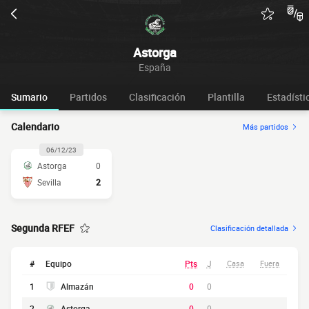
Astorga
España
Sumario
Partidos
Clasificación
Plantilla
Estadísti
Calendario
Más partidos
06/12/23
Astorga
0
Sevilla
2
Segunda RFEF
Clasificación detallada
#
Equipo
Pts
J
Casa
Fuera
1
Almazán
0
0
2
Astorga
0
0