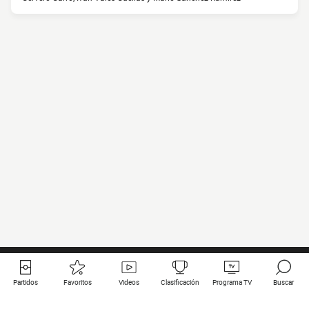
Partidos
Favoritos
Videos
Clasificación
Programa TV
Buscar
Enlaces útiles
Equipos