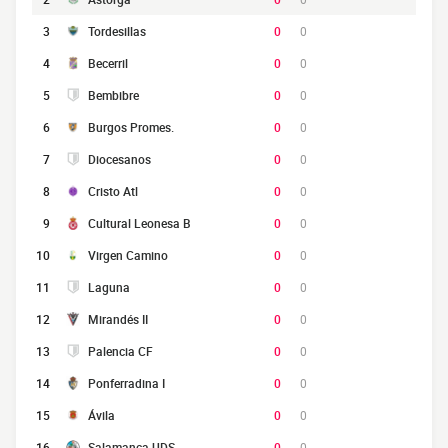
3
Tordesillas
0
0
4
Becerril
0
0
5
Bembibre
0
0
6
Burgos Promes.
0
0
7
Diocesanos
0
0
8
Cristo Atl
0
0
9
Cultural Leonesa B
0
0
10
Virgen Camino
0
0
11
Laguna
0
0
12
Mirandés II
0
0
13
Palencia CF
0
0
14
Ponferradina I
0
0
15
Ávila
0
0
16
Salamanca UDS
0
0