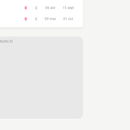
0
0
06 abr
15 sept
0
0
09 mar
01 oct
ANUNCIO