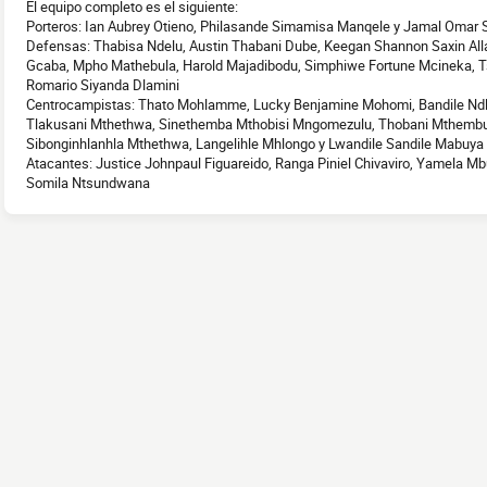
El equipo completo es el siguiente:
Porteros: Ian Aubrey Otieno, Philasande Simamisa Manqele y Jamal Omar
Defensas: Thabisa Ndelu, Austin Thabani Dube, Keegan Shannon Saxin All
Gcaba, Mpho Mathebula, Harold Majadibodu, Simphiwe Fortune Mcineka, T
Romario Siyanda Dlamini
Centrocampistas: Thato Mohlamme, Lucky Benjamine Mohomi, Bandile Ndlo
Tlakusani Mthethwa, Sinethemba Mthobisi Mngomezulu, Thobani Mthembu,
Sibonginhlanhla Mthethwa, Langelihle Mhlongo y Lwandile Sandile Mabuya
Atacantes: Justice Johnpaul Figuareido, Ranga Piniel Chivaviro, Yamela
Somila Ntsundwana