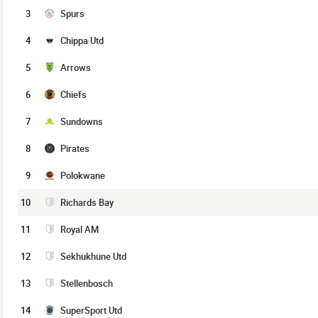
3
Spurs
4
Chippa Utd
5
Arrows
6
Chiefs
7
Sundowns
8
Pirates
9
Polokwane
10
Richards Bay
11
Royal AM
12
Sekhukhune Utd
13
Stellenbosch
14
SuperSport Utd