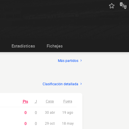
Estadísticas
Fichajes
Más partidos
Clasificación detallada
Pts
J
Casa
Fuera
0
0
30 abr
19 ago
0
0
29 oct
18 may