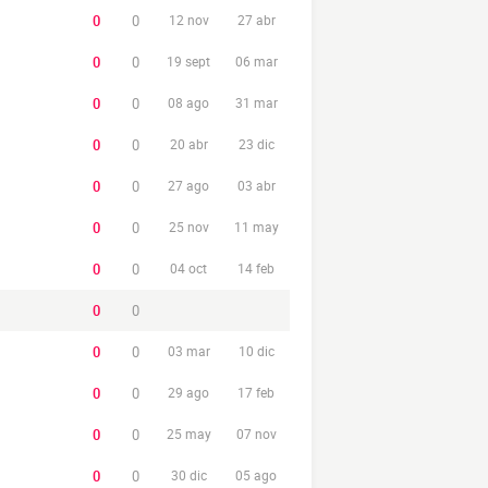
0
0
12 nov
27 abr
0
0
19 sept
06 mar
0
0
08 ago
31 mar
0
0
20 abr
23 dic
0
0
27 ago
03 abr
0
0
25 nov
11 may
0
0
04 oct
14 feb
0
0
0
0
03 mar
10 dic
0
0
29 ago
17 feb
0
0
25 may
07 nov
0
0
30 dic
05 ago