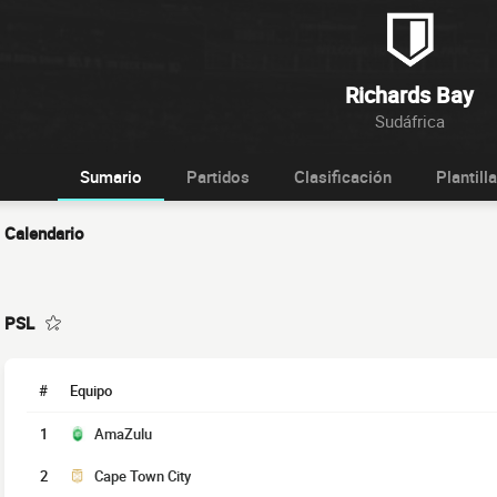
Richards Bay
Sudáfrica
Sumario
Partidos
Clasificación
Plantilla
Calendario
PSL
#
Equipo
1
AmaZulu
2
Cape Town City