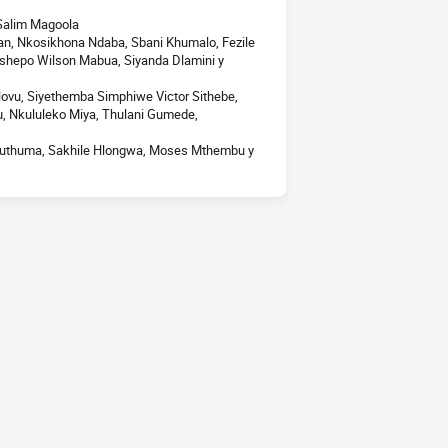
 Salim Magoola
an, Nkosikhona Ndaba, Sbani Khumalo, Fezile
shepo Wilson Mabua, Siyanda Dlamini y
vu, Siyethemba Simphiwe Victor Sithebe,
 Nkululeko Miya, Thulani Gumede,
 Mbuthuma, Sakhile Hlongwa, Moses Mthembu y