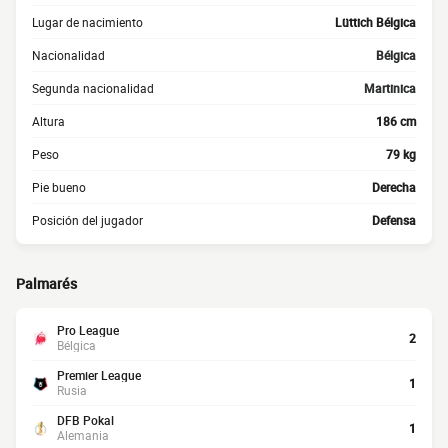
Lugar de nacimiento
Lüttich Bélgica
Nacionalidad
Bélgica
Segunda nacionalidad
Martinica
Altura
186 cm
Peso
79 kg
Pie bueno
Derecha
Posición del jugador
Defensa
Palmarés
Pro League
2
Bélgica
Premier League
1
Rusia
DFB Pokal
1
Alemania