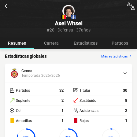
Axel Witsel
#20 - Defensa - 37años
Resumen
Carrera
Estadísticas
Partidos
Estadísticas globales
Más estadísticas
Girona
Temporada 2025/2026
Partidos
32
Titular
30
Suplente
2
Sustituido
8
Gol
1
Asistencias
2
Amarillas
1
Rojas
1