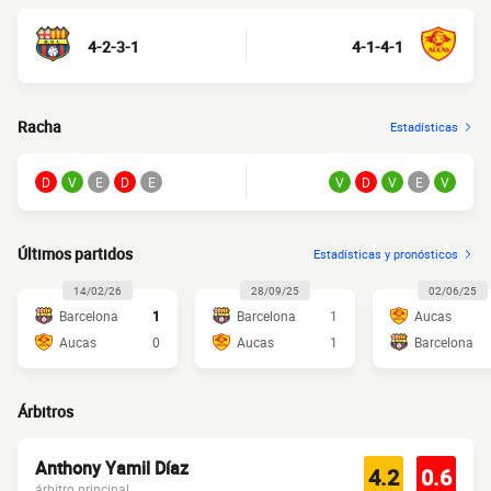
4-2-3-1
4-1-4-1
Racha
Estadísticas
D
V
E
D
E
V
D
V
E
V
Últimos partidos
Estadísticas y pronósticos
14/02/26
28/09/25
02/06/25
Barcelona
1
Barcelona
1
Aucas
Aucas
0
Aucas
1
Barcelona
Árbitros
Anthony Yamil Díaz
4.2
0.6
árbitro principal