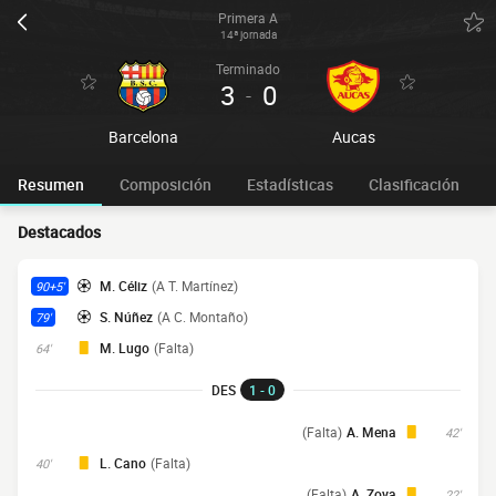
Primera A
14ª jornada
Terminado
3
0
-
Barcelona
Aucas
Resumen
Composición
Estadísticas
Clasificación
Destacados
M. Céliz
(A T. Martínez)
90+5'
S. Núñez
(A C. Montaño)
79'
M. Lugo
(Falta)
64'
DES
1 - 0
(Falta)
A. Mena
42'
L. Cano
(Falta)
40'
(Falta)
A. Zova
22'