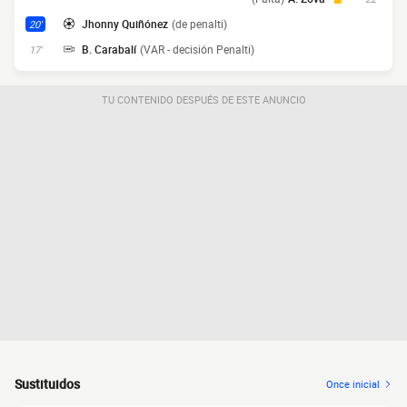
Jhonny Quiñónez
(de penalti)
20'
B. Carabalí
(VAR - decisión Penalti)
17'
TU CONTENIDO DESPUÉS DE ESTE ANUNCIO
Sustituidos
Once inicial