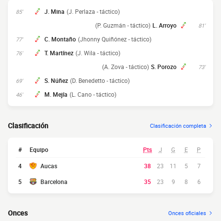
J. Mina
(J. Perlaza - táctico)
85'
(P. Guzmán - táctico)
L. Arroyo
81'
C. Montaño
(Jhonny Quiñónez - táctico)
77'
T. Martínez
(J. Wila - táctico)
76'
(A. Zova - táctico)
S. Porozo
73'
S. Núñez
(D. Benedetto - táctico)
69'
M. Mejía
(L. Cano - táctico)
46'
Clasificación
Clasificación completa
#
Equipo
Pts
J
G
E
P
4
Aucas
38
23
11
5
7
5
Barcelona
35
23
9
8
6
Onces
Onces oficiales