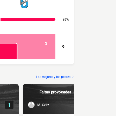
n
36%
3
9
Los mejores y los peores
Faltas provocadas
Ent
1
4
M. Céliz
C. Cue