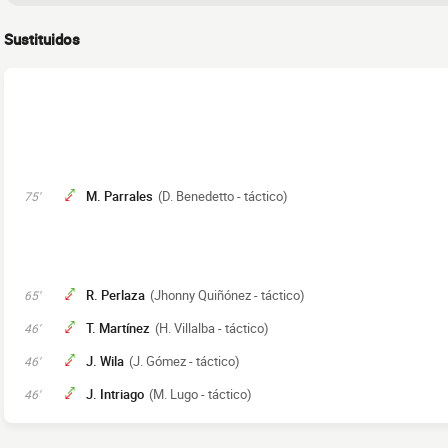
Sustituidos
M. Parrales
(D. Benedetto - táctico)
75'
R. Perlaza
(Jhonny Quiñónez - táctico)
65'
T. Martínez
(H. Villalba - táctico)
46'
J. Wila
(J. Gómez - táctico)
46'
J. Intriago
(M. Lugo - táctico)
46'