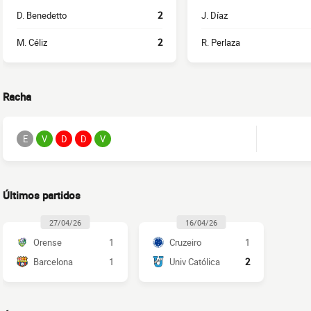
D. Benedetto
2
J. Díaz
M. Céliz
2
R. Perlaza
Racha
E
V
D
D
V
Últimos partidos
27/04/26
16/04/26
Orense
1
Cruzeiro
1
Barcelona
1
Univ Católica
2