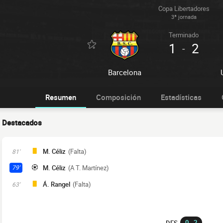
Copa Libertadores
3ª jornada
Terminado
1
2
-
Barcelona
Resumen
Composición
Estadísticas
Destacados
M. Céliz
(Falta)
81'
M. Céliz
(A T. Martínez)
79'
Á. Rangel
(Falta)
63'
0 - 2
DES