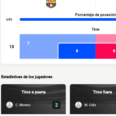
Porcentaje de posesió
64%
Tiros
7
13
6
6
Estadísticas de los jugadores
Tiros a puerta
Tiros fuera
2
C. Montes
M. Céliz