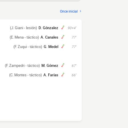
Once inicial
(J. Giani - lesión)
D. Gónzalez
90+4'
(E. Mena - táctico)
A. Canales
77'
(F. Zuqui - táctico)
G. Medel
77'
(F. Zampedri - táctico)
M. Gómez
67'
(C. Montes - táctico)
A. Farías
66'