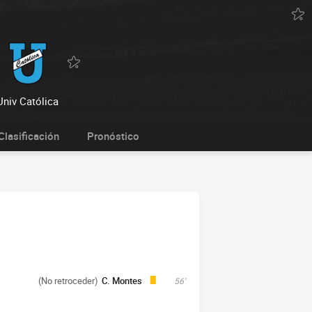
Univ Católica
Clasificación
Pronóstico
(No retroceder)
C. Montes
56'