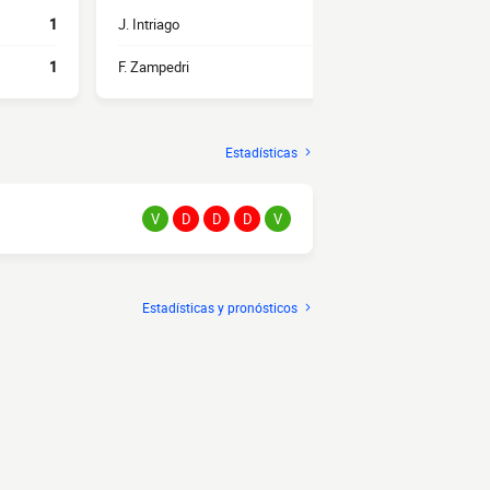
1
J. Intriago
3
Á. Rangel
1
F. Zampedri
1
J. Giani
Estadísticas
V
D
D
D
V
Estadísticas y pronósticos