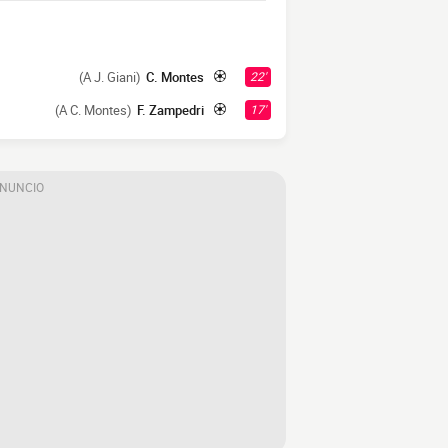
(A J. Giani)
C. Montes
22'
(A C. Montes)
F. Zampedri
17'
ANUNCIO