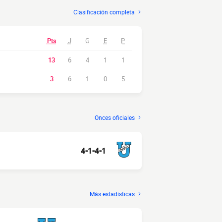
Clasificación completa
Pts
J
G
E
P
13
6
4
1
1
3
6
1
0
5
Onces oficiales
4-1-4-1
Más estadísticas