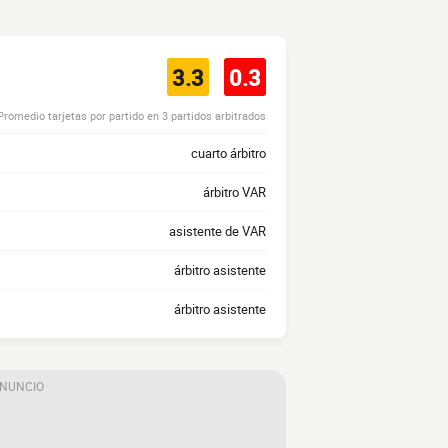
3.3
0.3
Promedio tarjetas por partido en 3 partidos arbitrados
cuarto árbitro
árbitro VAR
asistente de VAR
árbitro asistente
árbitro asistente
ANUNCIO