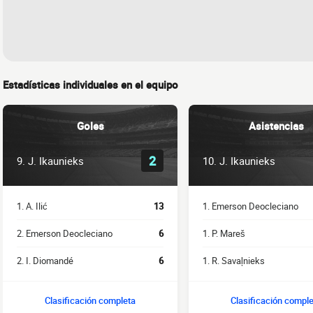
Estadísticas individuales en el equipo
Goles
Asistencias
2
9. J. Ikaunieks
10. J. Ikaunieks
1. A. Ilić
13
1. Emerson Deocleciano
2. Emerson Deocleciano
6
1. P. Mareš
2. I. Diomandé
6
1. R. Savaļnieks
Clasificación completa
Clasificación compl