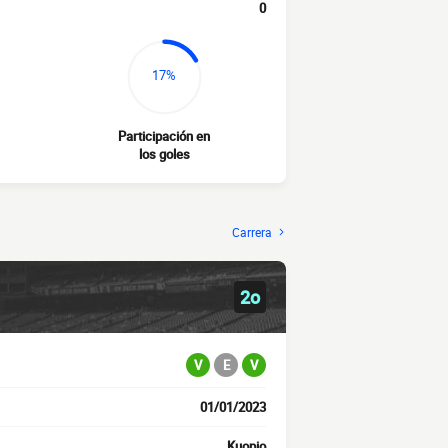
0
17%
Participación en
los goles
Carrera
2o
V
E
V
01/01/2023
Kuopio