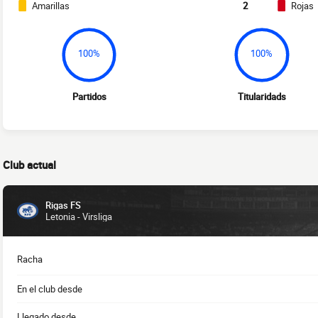
Amarillas
2
Rojas
100%
100%
Partidos
Titularidads
Club actual
Rigas FS
Letonia - Virsliga
Racha
En el club desde
Llegado desde