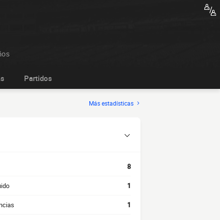
ños
as
Partidos
Más estadísticas
8
uido
1
ncias
1