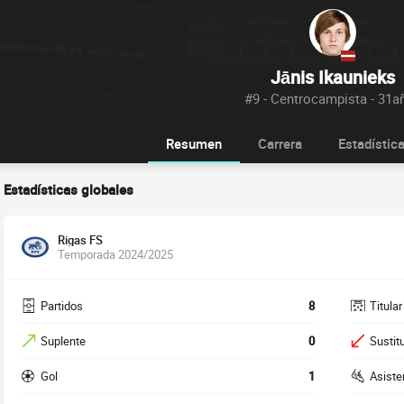
Jānis Ikaunieks
#9 - Centrocampista - 31a
Resumen
Carrera
Estadístic
Estadísticas globales
Rigas FS
Temporada 2024/2025
Partidos
8
Titular
Suplente
0
Sustit
Gol
1
Asiste