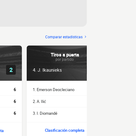
Comparar estadísticas
Tiros a puerta
P
por partido
0.9
2
4. J. Ikaunieks
2. J. Ikaun
1. Emerson Deocleciano
1.9
1. P. Mareš
6
2. A. Ilić
1.5
3. R. Savaļni
6
3. I. Diomandé
1.2
4. Emerson 
6
Clasificación completa
Clasi
eta