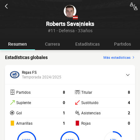
Roberts Savaļnieks
#11 - Defensa - 33años
Resumen
Carrera
Estadísticas
Partidos
Estadísticas globales
Más estadísticas
Rigas FS
Temporada 2024/2025
Partidos
8
Titular
8
Suplente
0
Sustituido
4
Gol
1
Asistencias
2
Amarillas
1
Rojas
0