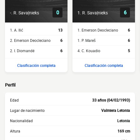
0
6
-. R. Savaļnieks
1. R. Savaļnieks
1. A. Ilić
13
1. Emerson Deocleciano
6
2. Emerson Deocleciano
6
1. P. Mareš
6
2. I. Diomandé
6
4. C. Kouadio
5
Clasificación completa
Clasificación completa
Perfil
Edad
33 años (04/02/1993)
Lugar de nacimiento
Valmiera Letonia
Nacionalidad
Letonia
Altura
169 cm