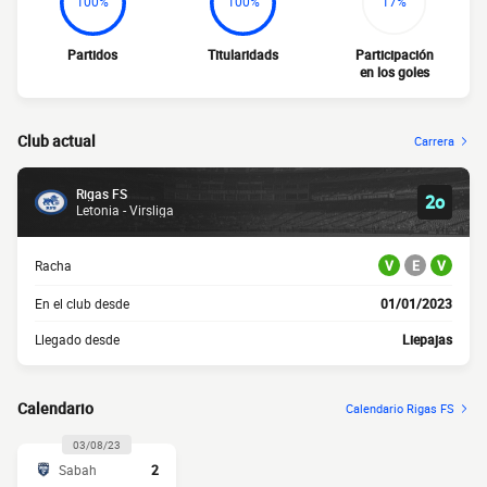
100%
100%
17%
Partidos
Titularidads
Participación
en los goles
Club actual
Carrera
Rigas FS
2o
Letonia - Virsliga
Racha
V
E
V
En el club desde
01/01/2023
Llegado desde
Liepajas
Calendario
Calendario Rigas FS
03/08/23
Sabah
2