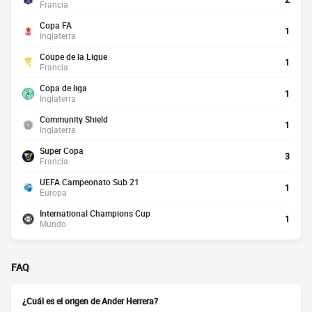
Francia
Copa FA
1
Inglaterra
Coupe de la Ligue
1
Francia
Copa de liga
1
Inglaterra
Community Shield
1
Inglaterra
Super Copa
3
Francia
UEFA Campeonato Sub 21
1
Europa
International Champions Cup
1
Mundo
FAQ
¿Cuál es el origen de Ander Herrera?