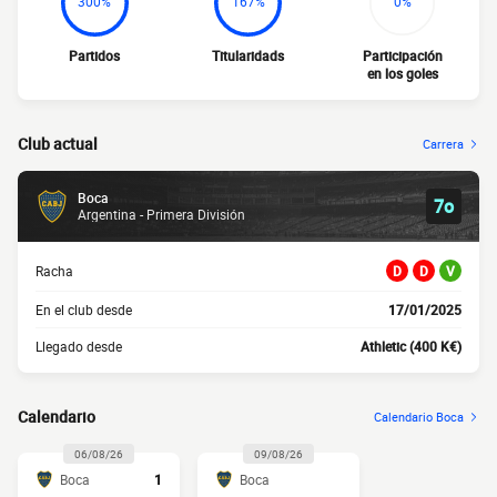
300%
167%
0%
Partidos
Titularidads
Participación
en los goles
Club actual
Carrera
Boca
7o
Argentina - Primera División
Racha
D
D
V
En el club desde
17/01/2025
Llegado desde
Athletic (400 K€)
Calendario
Calendario Boca
06/08/26
09/08/26
Boca
1
Boca