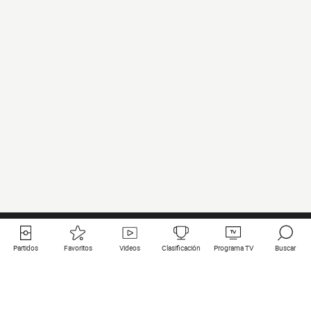
Partidos
Favoritos
Videos
Clasificación
Programa TV
Buscar
Enlaces útiles
Equipos
Todos los partidos
PSG
Partidos en directo
Bayern Munich