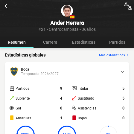
Ander Herrera
#21 - Centrocampista - 36años
Resumen
Carrera
Estadísticas
Partidos
Estadísticas globales
Más estadísticas
Boca
Temporada 2026/2027
Partidos
9
Titular
5
Suplente
4
Sustituido
5
Gol
0
Asistencias
0
Amarillas
1
Rojas
0