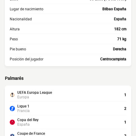
Lugar de nacimiento
Bilbao España
Nacionalidad
España
Altura
182 cm
Peso
71 kg
Pie bueno
Derecha
Posición del jugador
Centrocampista
Palmarés
UEFA Europa League
1
Europa
Ligue 1
2
Francia
Copa del Rey
1
España
Coupe de France
2