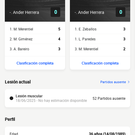
0
0
-. Ander Herrera
-. Ander Herrera
1. M. Merentiel
5
1. E. Zeballos
3
2. M. Giménez
4
1. L. Paredes
3
3. A. Bareiro
3
3. M. Merentiel
2
Clasificación completa
Clasificación completa
Lesión actual
Partidos ausente
Lesión muscular
52 Partidos ausente
18/06/2025 - No hay estimación disponible
Perfil
Edad
36 años (14/08/1989)