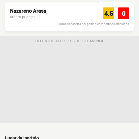
Nazareno Arasa
4.5
0
árbitro principal
Promedio tarjetas por partido en 2 partidos arbitrados
TU CONTENIDO DESPUÉS DE ESTE ANUNCIO
Lugar del partido