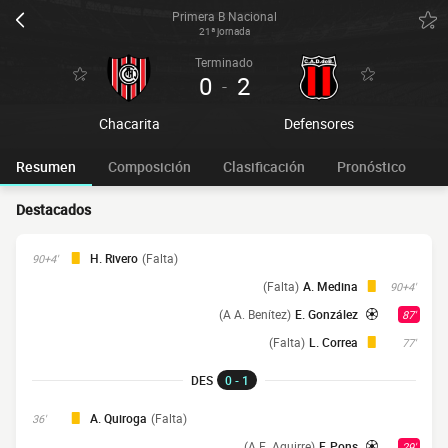
Primera B Nacional
21ª jornada
Terminado
0
2
-
Chacarita
Defensores
Resumen
Composición
Clasificación
Pronóstico
Destacados
H. Rivero
(Falta)
90+4'
(Falta)
A. Medina
90+4'
(A A. Benítez)
E. González
87'
(Falta)
L. Correa
77'
DES
0 - 1
A. Quiroga
(Falta)
36'
(A E. Aguirre)
F. Pons
29'