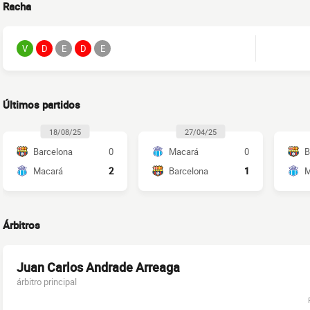
Racha
V
D
E
D
E
Últimos partidos
18/08/25
27/04/25
Barcelona
0
Macará
0
B
Macará
2
Barcelona
1
M
Árbitros
Juan Carlos Andrade Arreaga
árbitro principal