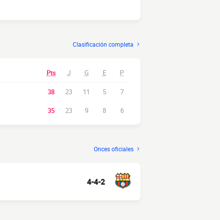
Clasificación completa
Pts
J
G
E
P
38
23
11
5
7
35
23
9
8
6
Onces oficiales
4-4-2