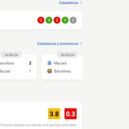
Estadísticas
D
V
D
V
E
Estadísticas y pronósticos
16/09/24
30/03/24
11/09/2
arcelona
2
Macará
1
Barcelona
acará
1
Barcelona
1
Macará
3.8
0.3
Promedio tarjetas por partido en 8 partidos arbitrados