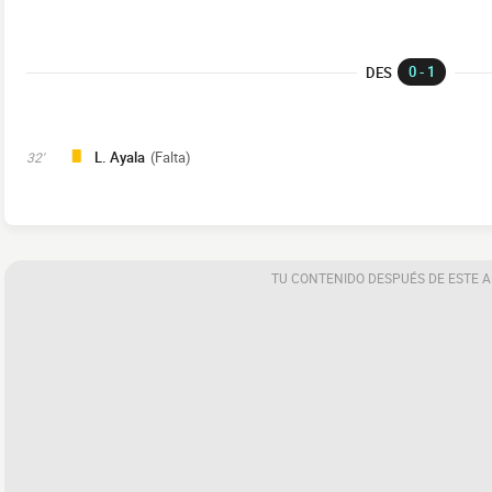
0 - 1
DES
L. Ayala
(Falta)
32'
TU CONTENIDO DESPUÉS DE ESTE 