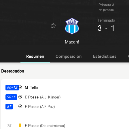
Primera A
9ª jornada
Terminado
3
1
-
Macará
Resumen
Composición
Estadísticas
Destacados
M. Tello
90+12'
F. Posse
(A J. Klinger)
90+1'
F. Posse
(A F. Paz)
81'
F. Posse
(Disentimiento)
75'