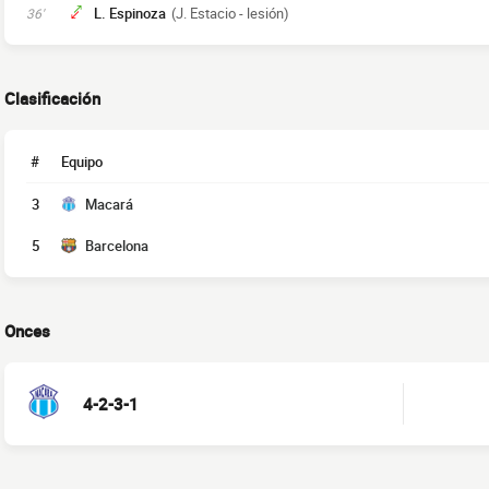
L. Espinoza
(J. Estacio - lesión)
36'
Clasificación
#
Equipo
3
Macará
5
Barcelona
Onces
4-2-3-1