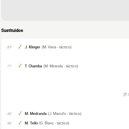
Sustituidos
J. Klinger
(M. Viera - táctico)
85'
T. Chamba
(M. Miranda - táctico)
71'
(T.
M. Medranda
(J. Marrufo - táctico)
46'
M. Tello
(G. Blanc - táctico)
46'