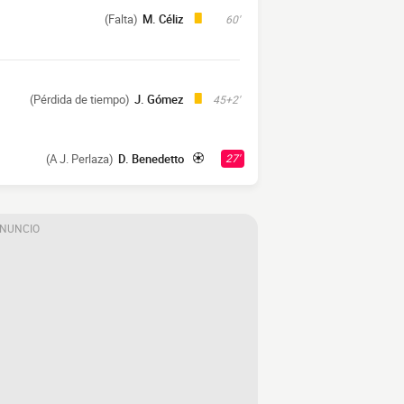
(Falta)
M. Céliz
60'
(Pérdida de tiempo)
J. Gómez
45+2'
(A J. Perlaza)
D. Benedetto
27'
ANUNCIO