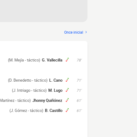
Once inicial
(M. Mejía - táctico)
G. Vallecilla
78'
(D. Benedetto - táctico)
L. Cano
71'
(J. Intriago - táctico)
M. Lugo
71'
 Martínez - táctico)
Jhonny Quiñónez
61'
(J. Gómez - táctico)
B. Castillo
61'