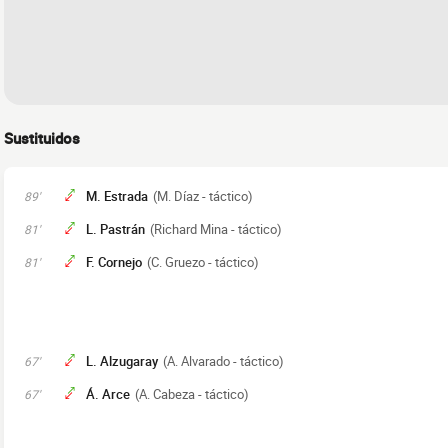
Sustituidos
M. Estrada
(M. Díaz - táctico)
89'
L. Pastrán
(Richard Mina - táctico)
81'
F. Cornejo
(C. Gruezo - táctico)
81'
L. Alzugaray
(A. Alvarado - táctico)
67'
Á. Arce
(A. Cabeza - táctico)
67'