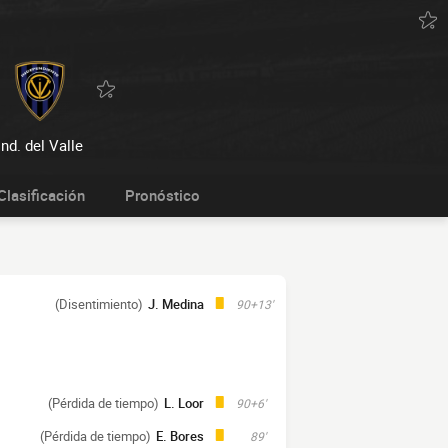
Ind. del Valle
Clasificación
Pronóstico
(Disentimiento)
J. Medina
90+13'
(Pérdida de tiempo)
L. Loor
90+6'
(Pérdida de tiempo)
E. Bores
89'