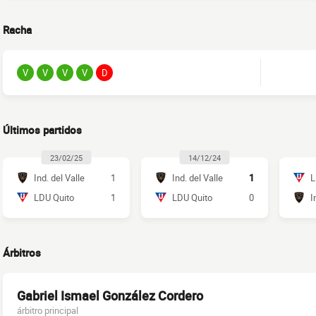
Racha
V
V
V
V
D
Últimos partidos
23/02/25
14/12/24
Ind. del Valle
1
Ind. del Valle
1
L
LDU Quito
1
LDU Quito
0
I
Árbitros
Gabriel Ismael González Cordero
árbitro principal