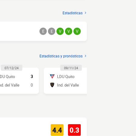
Estadísticas
E
E
V
V
V
Estadísticas y pronósticos
07/12/24
09/11/24
19/05/2
DU Quito
3
LDU Quito
2
Ind. del Val
nd. del Valle
0
Ind. del Valle
1
LDU Quito
4.4
0.3