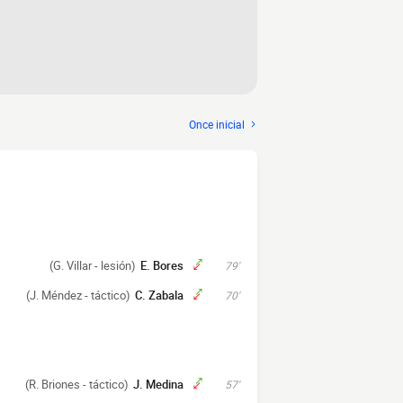
Once inicial
(G. Villar - lesión)
E. Bores
79'
(J. Méndez - táctico)
C. Zabala
70'
(R. Briones - táctico)
J. Medina
57'