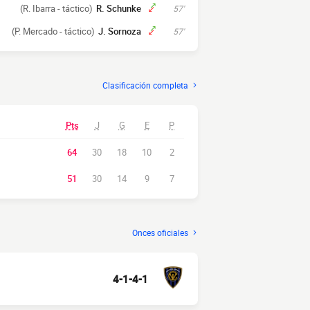
(R. Ibarra - táctico)
R. Schunke
57'
(P. Mercado - táctico)
J. Sornoza
57'
Clasificación completa
Pts
J
G
E
P
64
30
18
10
2
51
30
14
9
7
Onces oficiales
4-1-4-1