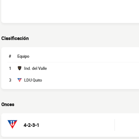
Clasificación
#
Equipo
1
Ind. del Valle
3
LDU Quito
Onces
4-2-3-1