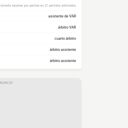
romedio tarjetas por partido en 21 partidos arbitrados
asistente de VAR
árbitro VAR
cuarto árbitro
árbitro asistente
árbitro asistente
ANUNCIO