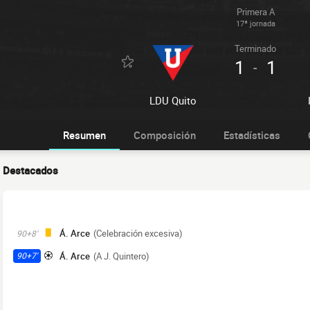
Primera A
17ª jornada
Terminado
1
1
-
LDU Quito
Resumen
Composición
Estadísticas
Destacados
Á. Arce
(Celebración excesiva)
90+8'
Á. Arce
(A J. Quintero)
90+7'