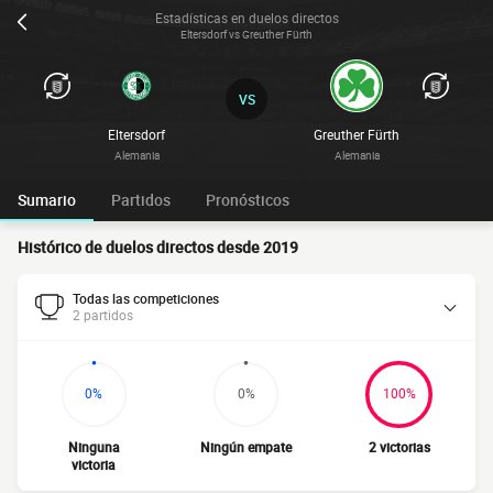
Estadísticas en duelos directos
Eltersdorf vs Greuther Fürth
VS
Eltersdorf
Greuther Fürth
Alemania
Alemania
Sumario
Partidos
Pronósticos
Histórico de duelos directos desde 2019
Todas las competiciones
2 partidos
0%
0%
100%
Ninguna
Ningún empate
2 victorias
victoria