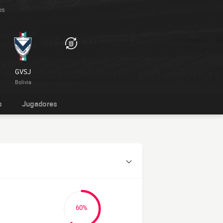
os
GVSJ
Bolivia
s
Jugadores
60%