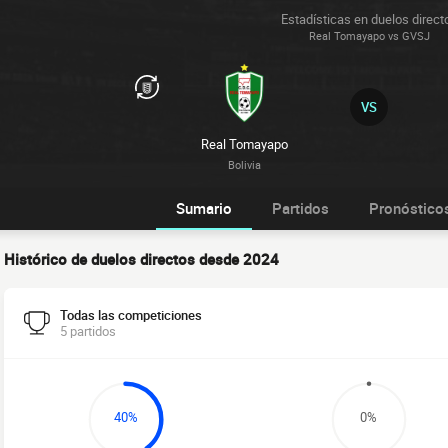
Estadísticas en duelos direct
Real Tomayapo vs GVSJ
VS
Real Tomayapo
Bolivia
Sumario
Partidos
Pronóstico
Histórico de duelos directos desde 2024
Todas las competiciones
5 partidos
40%
0%