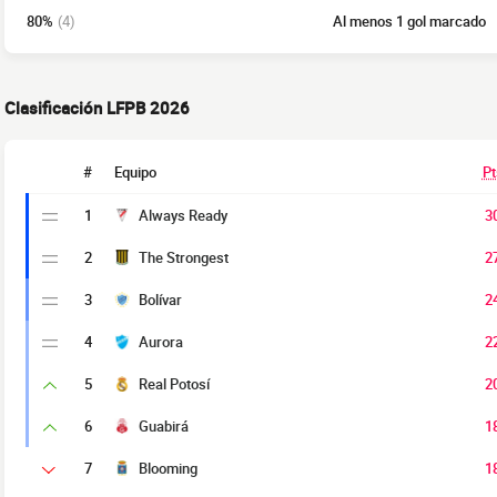
80%
(4)
Al menos 1 gol marcado
Clasificación LFPB 2026
#
Equipo
Pt
1
Always Ready
3
2
The Strongest
2
3
Bolívar
2
4
Aurora
2
5
Real Potosí
2
6
Guabirá
1
7
Blooming
1