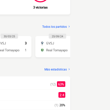
3 victorias
Todos los partidos
30/03/25
25/09/24
11/05/2
VSJ
3
GVSJ
5
Real Toma
eal Tomayapo
1
Real Tomayapo
0
GVSJ
Más estadísticas
(12)
63%
2.4
(1)
20%