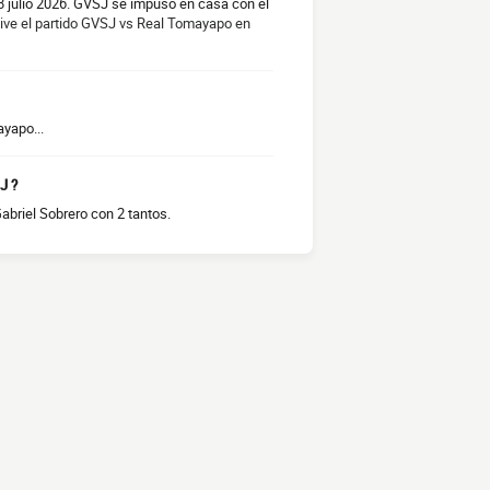
 julio 2026. GVSJ se impuso en casa con el
ive el partido GVSJ vs Real Tomayapo en
yapo...
J ?
abriel Sobrero con 2 tantos.