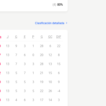
(4)
80%
Clasificación detallada
s
J
G
E
P
G
GC
DIF
0
13
9
3
1
28
6
22
7
13
7
6
0
20
12
8
4
13
7
3
3
28
13
15
2
13
5
7
1
21
15
6
0
13
5
5
3
19
10
9
8
13
5
3
5
22
26
-4
8
13
4
6
3
17
14
3