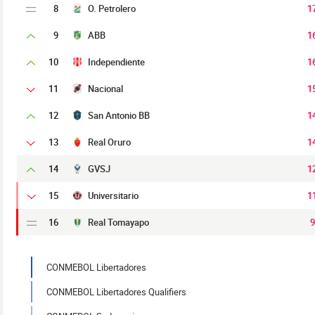
8
O. Petrolero
1
9
ABB
1
10
Independiente
1
11
Nacional
1
12
San Antonio BB
1
13
Real Oruro
1
14
GVSJ
1
15
Universitario
1
16
Real Tomayapo
9
CONMEBOL Libertadores
CONMEBOL Libertadores Qualifiers