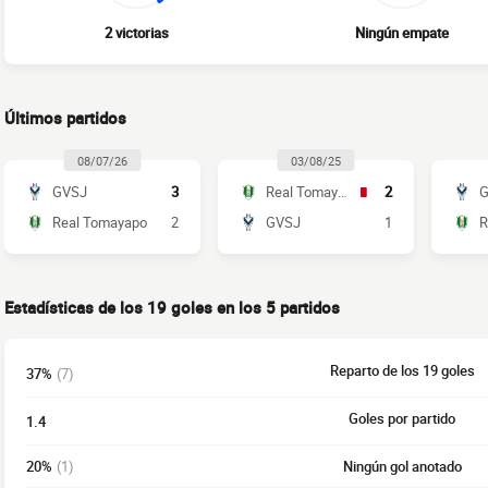
2 victorias
Ningún empate
Últimos partidos
08/07/26
03/08/25
GVSJ
3
Real Tomayapo
2
G
Real Tomayapo
2
GVSJ
1
R
Estadísticas de los 19 goles en los 5 partidos
Reparto de los 19 goles
37%
(7)
Goles por partido
1.4
20%
(1)
Ningún gol anotado