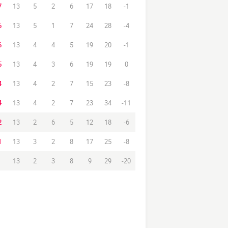
7
13
5
2
6
17
18
-1
6
13
5
1
7
24
28
-4
6
13
4
4
5
19
20
-1
5
13
4
3
6
19
19
0
4
13
4
2
7
15
23
-8
4
13
4
2
7
23
34
-11
2
13
2
6
5
12
18
-6
1
13
3
2
8
17
25
-8
13
2
3
8
9
29
-20