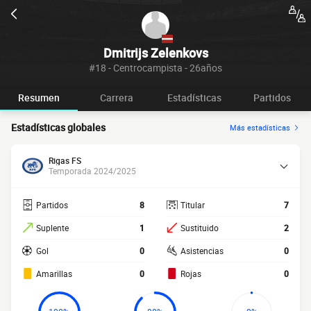
Dmitrijs Zelenkovs
#18 - Centrocampista - 26años
Resumen
Carrera
Estadísticas
Partidos
Estadísticas globales
Más estadísticas
Rigas FS
Temporada 2024/2025
Partidos
8
Titular
7
Suplente
1
Sustituido
2
Gol
0
Asistencias
0
Amarillas
0
Rojas
0