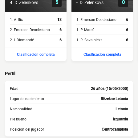
5
0
4. D. Zelenkovs
-. D. Zelenkovs
1. A. Ilić
13
1. Emerson Deocleciano
6
2. Emerson Deocleciano
6
1. P. Mareš
6
2. I. Diomandé
6
1. R. Savaļnieks
6
Clasificación completa
Clasificación completa
Perfil
Edad
26 años (15/05/2000)
Lugar de nacimiento
Rēzekne Letonia
Nacionalidad
Letonia
Pie bueno
Izquierda
Posición del jugador
Centrocampista