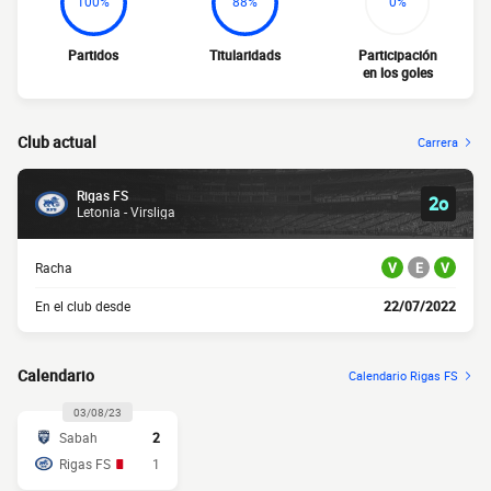
100%
88%
0%
Partidos
Titularidads
Participación
en los goles
Club actual
Carrera
Rigas FS
2o
Letonia - Virsliga
Racha
V
E
V
En el club desde
22/07/2022
Calendario
Calendario Rigas FS
03/08/23
Sabah
2
Rigas FS
1