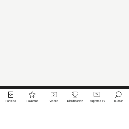
Partidos
Favoritos
Videos
Clasificación
Programa TV
Buscar
Enlaces útiles
Equipos
Todos los partidos
PSG
Partidos en directo
Bayern Munich