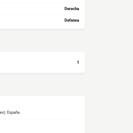
Derecha
Defensa
1
es): España.