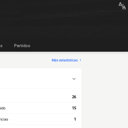
as
Partidos
Más estadísticas
26
uido
15
ncias
1