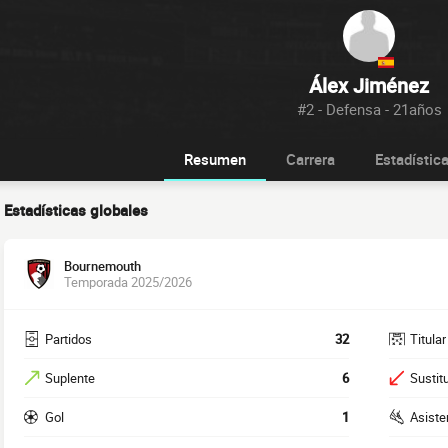
Álex Jiménez
#2 - Defensa - 21años
Resumen
Carrera
Estadístic
Estadísticas globales
Bournemouth
Temporada 2025/2026
Partidos
32
Titular
Suplente
6
Sustit
Gol
1
Asiste