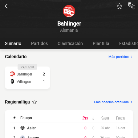
Bahlinger
Alemania
Sumario
Partidos
Clasificación
Plantilla
Estadísti
Calendario
Más partidos
29/07/23
Bahlinger
2
Villingen
1
Regionalliga
Clasificación detallada
#
Equipo
Pts
J
Casa
Fuera
1
Aalen
0
0
20 abr
14 oct
2
Astoria
0
0
26 ago
09 dic