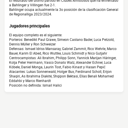
El resultado del último partido en Clubes Amistosos que ha enfrentado
a Bahlinger y Villingen fue 2-1.
Bahlinger ocupa actualmente la 3o posición de la clasificación General
de Regionalliga 2023/2024.
Jugadores principales
El equipo completo es el siguiente:
Porteros: Benedikt Paul Grawe, Simeon Castano Bader, Luca Petzold,
Dennis Müller y Ron Schweizer
Defensas: Ismael Idriss Mansaray, Gabriel Zammit, Rico Wehrle, Marco
Bauer, Karim El Abed, Rico Wuttke, Louis Schmidt y Nico Gutjahr
Centrocampistas: Ali Ibrahim, Philipp Sonn, Yannick Marijan Häringer,
Kolja Peter Herrmann, Vasco Donato Walz, Alexander Echner, Luca
Köbele, Daniel Monga, Laurin Tost, Fabio Kinast y Hasan Pepić
Atacantes: Lukas Sonnenwald, Holger Bux, Ferdinand Scholl, Erijon
Shaqiri, As Ibrahima Diakité, Shqipon Bektasi, Elías Benali Mohamed
Eddahbi y Marco Rienhardt
Posición no definida: Ismail Halici