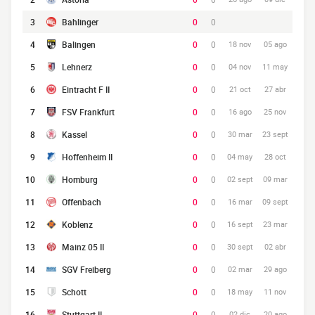
3
Bahlinger
0
0
4
Balingen
0
0
18 nov
05 ago
5
Lehnerz
0
0
04 nov
11 may
6
Eintracht F II
0
0
21 oct
27 abr
7
FSV Frankfurt
0
0
16 ago
25 nov
8
Kassel
0
0
30 mar
23 sept
9
Hoffenheim II
0
0
04 may
28 oct
10
Homburg
0
0
02 sept
09 mar
11
Offenbach
0
0
16 mar
09 sept
12
Koblenz
0
0
16 sept
23 mar
13
Mainz 05 II
0
0
30 sept
02 abr
14
SGV Freiberg
0
0
02 mar
29 ago
15
Schott
0
0
18 may
11 nov
16
Stuttgart II
0
0
02 dic
20 ago