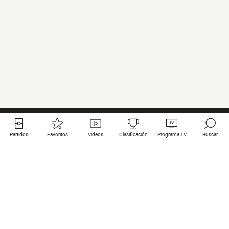
Partidos
Favoritos
Videos
Clasificación
Programa TV
Buscar
Enlaces útiles
Equipos
Todos los partidos
PSG
Partidos en directo
Bayern Munich
Últimos resultados
Real Madrid
Próximos partidos
Inter
Partidos en streaming
Juventus
Contacto
Manchester City