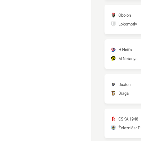
Obolon
Lokomotiv
H Haifa
M Netanya
Buxton
Braga
CSKA 1948
Železničar P