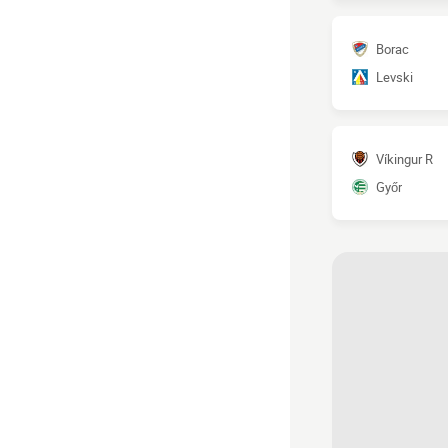
Borac
Levski
Víkingur R
Győr