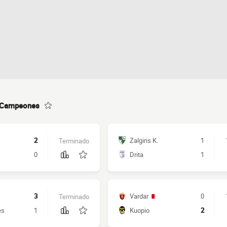
e Campeones
2
Zalgiris K.
1
Terminado
0
Drita
1
3
Vardar
0
Terminado
es
1
Kuopio
2