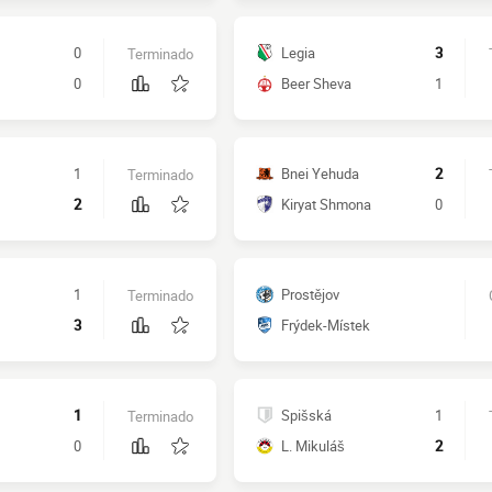
0
Legia
3
Terminado
0
Beer Sheva
1
1
Bnei Yehuda
2
Terminado
2
Kiryat Shmona
0
1
Prostějov
Terminado
3
Frýdek-Místek
1
Spišská
1
Terminado
0
L. Mikuláš
2