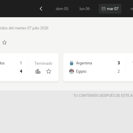
dom 05
lun 06
m
mar 07
tidos del martes 07 julio 2026
dos
1
Argentina
3
Terminado
4
Egipto
2
TU CONTENIDO DESPUÉS DE ESTE 