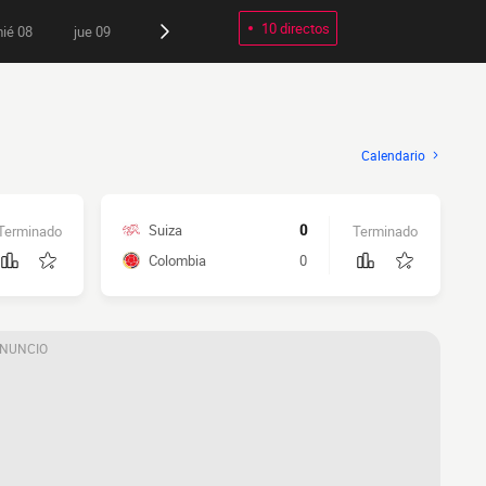
10 directos
ié 08
jue 09
Calendario
Suiza
0
Terminado
Terminado
Colombia
0
ANUNCIO