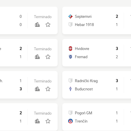
0
Septemvri
2
Terminado
0
Hebar 1918
1
e
2
Hvidovre
3
Terminado
1
Fremad
2
h.
1
Radnički Krag
3
Terminado
3
Buducnost
1
2
Pogoń GM
1
Terminado
1
Trenčín
1