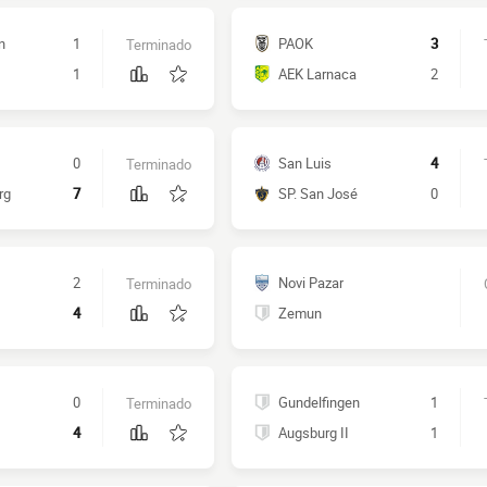
n
1
PAOK
3
Terminado
1
AEK Larnaca
2
0
San Luis
4
Terminado
rg
7
SP. San José
0
2
Novi Pazar
Terminado
4
Zemun
0
Gundelfingen
1
Terminado
4
Augsburg II
1