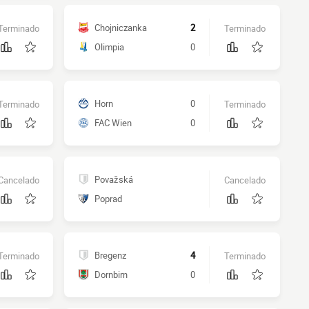
Chojniczanka
2
Terminado
Terminado
Olimpia
0
Horn
0
Terminado
Terminado
FAC Wien
0
Považská
Cancelado
Cancelado
Poprad
Bregenz
4
Terminado
Terminado
Dornbirn
0