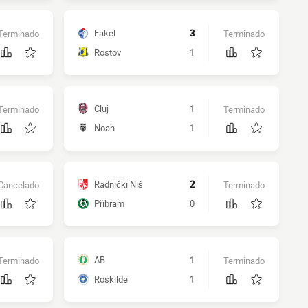
Fakel
3
Terminado
Terminado
Rostov
1
Cluj
1
Terminado
Terminado
Noah
1
Radnički Niš
2
Cancelado
Terminado
Příbram
0
AB
1
Terminado
Terminado
Roskilde
1