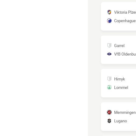
Viktoria Plze
Copenhague
Garrel
VfB Oldenbu
Hirnyk
Lommel
Memmingen
Lugano