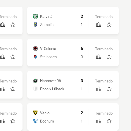
Karviná
2
Terminado
Terminado
Zemplín
1
V. Colonia
5
Terminado
Terminado
Steinbach
0
Hannover 96
3
Terminado
Terminado
Phönix Lübeck
1
Venlo
2
Terminado
Terminado
Bochum
1