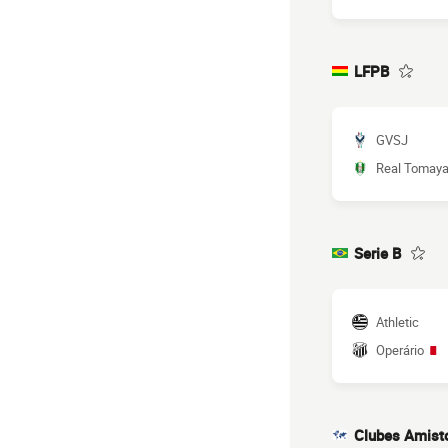
LFPB
GVSJ
Real Tomay
Serie B
Athletic
Operário
Clubes Amist