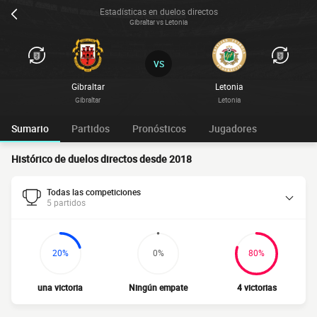
Estadísticas en duelos directos
Gibraltar vs Letonia
VS
Gibraltar
Letonia
Gibraltar
Letonia
Sumario
Partidos
Pronósticos
Jugadores
Histórico de duelos directos desde 2018
Todas las competiciones
5 partidos
20%
0%
80%
una victoria
Ningún empate
4 victorias