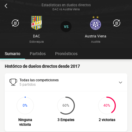
Estadísticas en duelos directos
DAC vs Austria Viena
VS
DAC
Austria Viena
Eslovaquia
Austria
Sumario
Partidos
Pronósticos
Histórico de duelos directos desde 2017
Todas las competiciones
5 partidos
0%
60%
40%
Ninguna
3 Empates
2 victorias
victoria