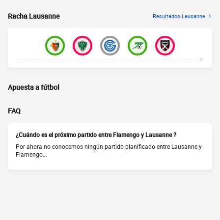
Racha Lausanne
Resultados Lausanne
Apuesta a fútbol
FAQ
¿Cuándo es el próximo partido entre Flamengo y Lausanne ?
Por ahora no conocemos ningún partido planificado entre Lausanne y
Flamengo...