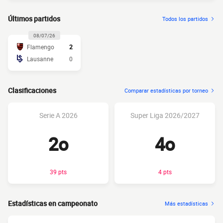
Últimos partidos
Todos los partidos
08/07/26
Flamengo
2
Lausanne
0
Clasificaciones
Comparar estadísticas por torneo
Serie A 2026
Super Liga 2026/2027
2o
4o
39 pts
4 pts
Estadísticas en campeonato
Más estadísticas