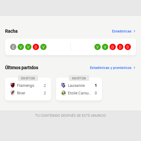
Racha
Estadísticas
E
V
V
D
V
V
V
D
D
D
Últimos partidos
Estadísticas y pronósticos
03/07/26
04/07/26
Flamengo
2
Lausanne
1
River
2
Etoile Carouge
0
TU CONTENIDO DESPUÉS DE ESTE ANUNCIO