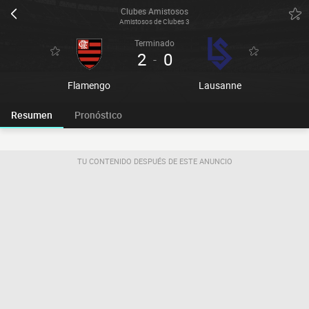
Clubes Amistosos
Amistosos de Clubes 3
Terminado
2
0
-
Flamengo
Lausanne
Resumen
Pronóstico
TU CONTENIDO DESPUÉS DE ESTE ANUNCIO