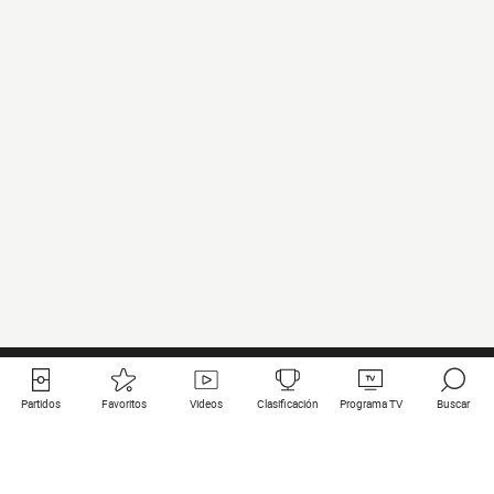
Partidos
Favoritos
Videos
Clasificación
Programa TV
Buscar
Enlaces útiles
Equipos
Todos los partidos
PSG