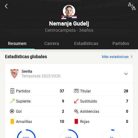
Nemanja Gudelj
Centrocampista - 34años
Resumen
Carrera
Estadísticas
Partidos
Estadísticas globales
Más estadísticas
Sevilla
Temporada 2025/2026
Partidos
37
Titular
28
Suplente
9
Sustituido
7
Gol
2
Asistencias
0
Amarillas
10
Rojas
0