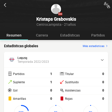
Kristaps Grabovskis
Centrocampista - 21años
Resumen
Carrera
Estadísticas
Partidos
Estadísticas globales
Más estadísticas
Leipzig
Temporada 2022/2023
Partidos
1
Titular
0
Suplente
1
Sustituido
0
Gol
0
Asistencias
0
Amarillas
0
Rojas
0