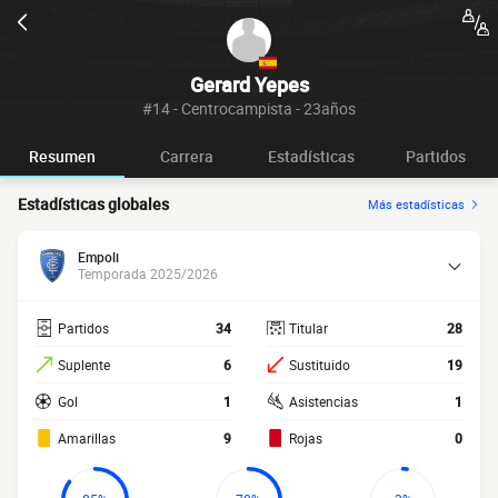
Gerard Yepes
#14 - Centrocampista - 23años
Resumen
Carrera
Estadísticas
Partidos
Estadísticas globales
Más estadísticas
Empoli
Temporada 2025/2026
Partidos
34
Titular
28
Suplente
6
Sustituido
19
Gol
1
Asistencias
1
Amarillas
9
Rojas
0