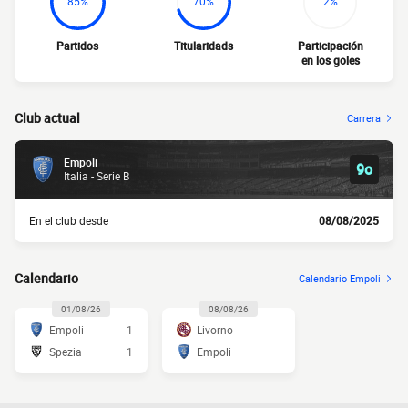
85%
70%
2%
Partidos
Titularidads
Participación
en los goles
Club actual
Carrera
Empoli
9o
Italia - Serie B
En el club desde
08/08/2025
Calendario
Calendario Empoli
01/08/26
08/08/26
Empoli
1
Livorno
Spezia
1
Empoli