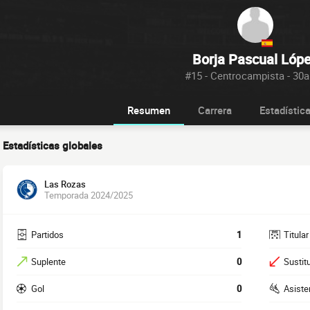
Borja Pascual Lóp
#15 - Centrocampista - 30
Resumen
Carrera
Estadístic
Estadísticas globales
Las Rozas
Temporada 2024/2025
Partidos
1
Titular
Suplente
0
Sustit
Gol
0
Asiste