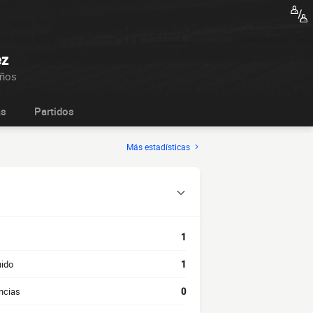
ez
años
as
Partidos
Más estadísticas
1
uido
1
ncias
0