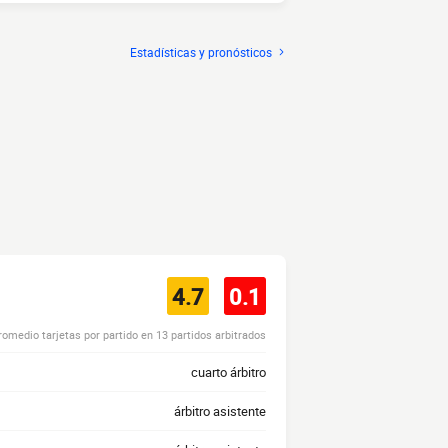
Estadísticas y pronósticos
4.7
0.1
romedio tarjetas por partido en 13 partidos arbitrados
cuarto árbitro
árbitro asistente