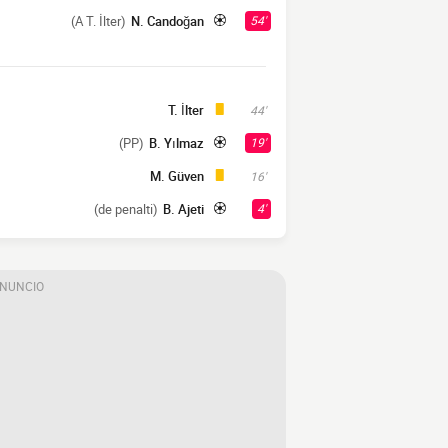
(A T. İlter)
N. Candoğan
54'
T. İlter
44'
(PP)
B. Yılmaz
19'
M. Güven
16'
(de penalti)
B. Ajeti
4'
ANUNCIO