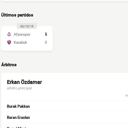
Últimos partidos
06/10/18
Afyonspor
5
Karabük
0
Árbitros
Erkan Özdamar
árbitro principal
P
Burak Pakkan
Baran Eraslan