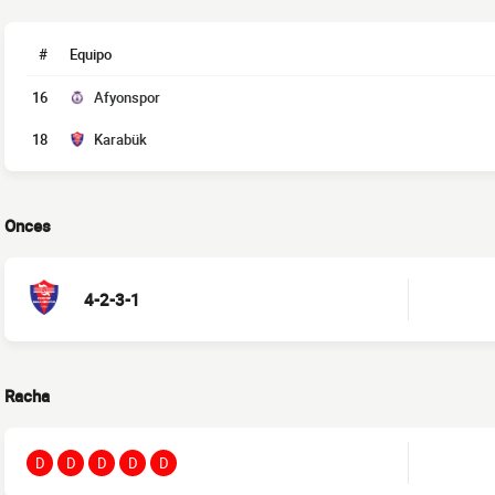
#
Equipo
16
Afyonspor
18
Karabük
Onces
4-2-3-1
Racha
D
D
D
D
D