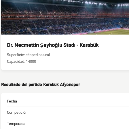
Dr. Necmettin Şeyhoğlu Stadı - Karabük
Superficie:
césped natural
Capacidad:
14000
Resultado del partido Karabük Afyonspor
Fecha
Competición
Temporada