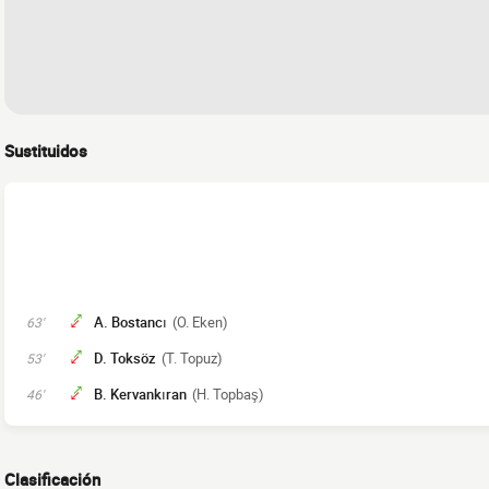
Sustituidos
A. Bostancı
(O. Eken)
63'
D. Toksöz
(T. Topuz)
53'
B. Kervankıran
(H. Topbaş)
46'
Clasificación