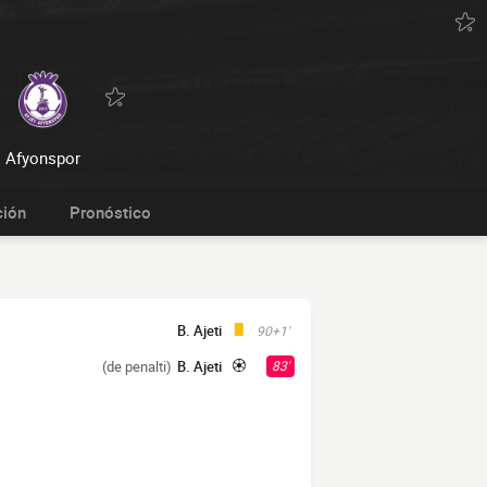
Afyonspor
ción
Pronóstico
B. Ajeti
90+1'
(de penalti)
B. Ajeti
83'