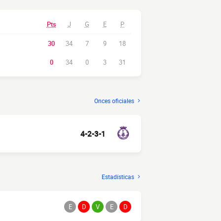
Pts
J
G
E
P
30
34
7
9
18
0
34
0
3
31
Onces oficiales
4-2-3-1
Estadísticas
E
D
V
E
D