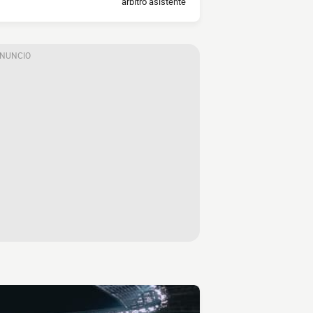
árbitro asistente
ANUNCIO