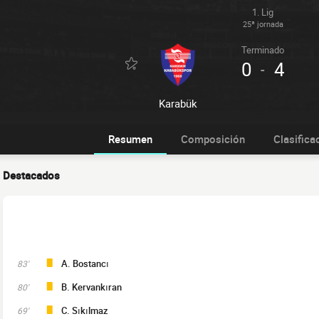
1. Lig
25ª jornada
Terminado
0
4
-
Karabük
Resumen
Composición
Clasifica
Destacados
A. Bostancı
83'
B. Kervankıran
80'
C. Sıkılmaz
69'