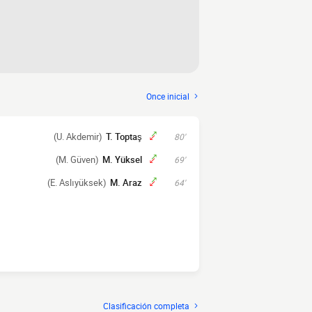
Once inicial
(U. Akdemir)
T. Toptaş
80'
(M. Güven)
M. Yüksel
69'
(E. Aslıyüksek)
M. Araz
64'
Clasificación completa