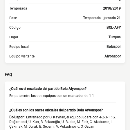
Temporada
2018/2019
Fase
Temporada - jornada 21
Código
BOL-AFY
Lugar
Turquia
Equipo local
Boluspor
Equipo visitante
Afyonspor
FAQ
¿Cuál es el resultado del partido Bolu Afyonspor?
Empate entre los dos equipos con un marcador de 1-1
¿Cuáles son los onces oficiales del partido Bolu Afyonspor?
Boluspor
: Entrenado por O. Kaynak, el equipo jugará con 4-2-3-1 : G.
Değirmenci, Ü. Kurt, B. Bekaroğlu, U. Budak, M. Fink, C. Akabueze, İ.
Çakmak, M. Durak, B. Sebaihi, V. Vukadinović, Ö. Özcan