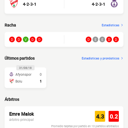
4-2-3-1
4-2-3-1
Racha
Estadísticas
D
D
V
D
D
D
E
E
D
D
Últimos partidos
Estadísticas y pronósticos
31/08/18
Afyonspor
0
Bolu
1
Árbitros
Emre Malok
4.3
0.2
árbitro principal
Promedio tarjetas por partido en 10 partidos arbitrados