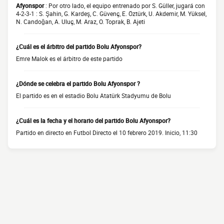
Afyonspor
: Por otro lado, el equipo entrenado por S. Güller, jugará con
4-2-3-1 : S. Şahin, G. Kardeş, C. Güvenç, E. Öztürk, U. Akdemir, M. Yüksel,
N. Candoğan, A. Uluç, M. Araz, O. Toprak, B. Ajeti
¿Cuál es el árbitro del partido Bolu Afyonspor?
Emre Malok es el árbitro de este partido
¿Dónde se celebra el partido Bolu Afyonspor ?
El partido es en el estadio Bolu Atatürk Stadyumu de Bolu
¿Cuál es la fecha y el horario del partido Bolu Afyonspor?
Partido en directo en Futbol Directo el 10 febrero 2019. Inicio, 11:30