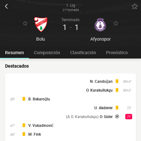
1. Lig
21ª jornada
Terminado
1
1
-
Bolu
Afyonspor
Resumen
Composición
Clasificación
Pronóstico
Destacados
N. Candoğan
90+3'
O. Karakullukçu
90+2'
B. Bekaroğlu
85'
U. Akdemir
72'
(A O. Karakullukçu)
O. Güler
71'
V. Vukadinović
67'
M. Fink
60'