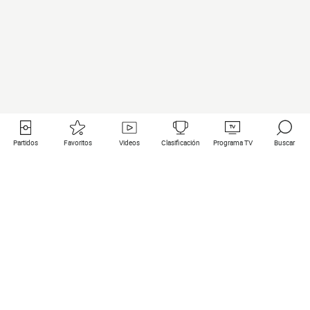
Partidos
Favoritos
Videos
Clasificación
Programa TV
Buscar
Enlaces útiles
Equipos
Todos los partidos
PSG
Partidos en directo
Bayern Munich
Últimos resultados
Real Madrid