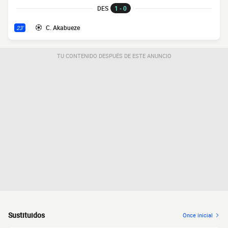
DES
1 - 0
C. Akabueze
23'
TU CONTENIDO DESPUÉS DE ESTE ANUNCIO
Sustituidos
Once inicial