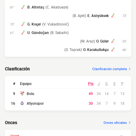
B. Altıntaş
(C. Akabueze)
81'
(B. Ajeti)
E. Aslıyüksek
73'
G. Koçer
(V. Vukadinović)
70'
U. Gündoğan
(B. Sebaihi)
61'
(M. Araz)
O. Güler
55'
(O. Toprak)
O. Karakullukçu
46'
Clasificación
Clasificación completa
#
Equipo
Pts
J
G
E
P
9
Bolu
49
34
14
7
13
16
Afyonspor
30
34
7
9
18
Onces
Onces oficiales