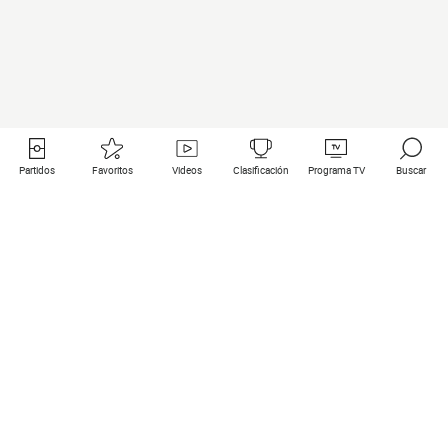
Partidos
Favoritos
Videos
Clasificación
Programa TV
Buscar
Enlaces útiles
Equipos
Todos los partidos
PSG
Partidos en directo
Bayern Munich
Últimos resultados
Real Madrid
Próximos partidos
Inter
Partidos en streaming
Juventus