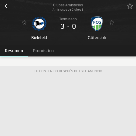
Clubes Amistosos
Amistosos de Clubes 3
Terminado
3
0
-
Bielefeld
Gütersloh
Resumen
Pronóstico
TU CONTENIDO DESPUÉS DE ESTE ANUNCIO