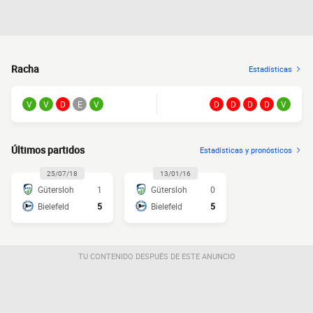
Racha
Estadísticas
V
V
D
E
V
D
D
D
D
V
Últimos partidos
Estadísticas y pronósticos
25/07/18
13/01/16
Gütersloh
1
Gütersloh
0
Bielefeld
5
Bielefeld
5
TU CONTENIDO DESPUÉS DE ESTE ANUNCIO