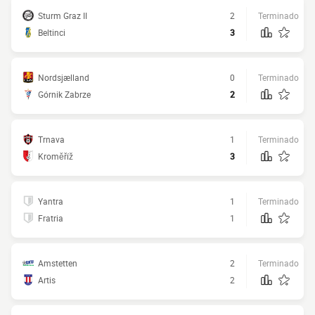
Sturm Graz II
2
Terminado
Beltinci
3
Nordsjælland
0
Terminado
Górnik Zabrze
2
Trnava
1
Terminado
Kroměříž
3
Yantra
1
Terminado
Fratria
1
Amstetten
2
Terminado
Artis
2