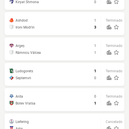
Kiryat Shmona
0
Ashdod
1
Terminado
Ironi Modi'in
3
Argeș
1
Terminado
Râmnicu Vâlcea
1
Ludogorets
1
Terminado
Septemvri
0
Arda
0
Terminado
Botev Vratsa
1
Liefering
Cancelado
Artis