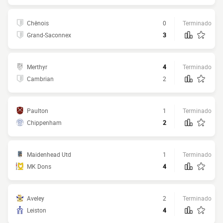
Chênois
0
Terminado
Grand-Saconnex
3
Merthyr
4
Terminado
Cambrian
2
Paulton
1
Terminado
Chippenham
2
Maidenhead Utd
1
Terminado
MK Dons
4
Aveley
2
Terminado
Leiston
4