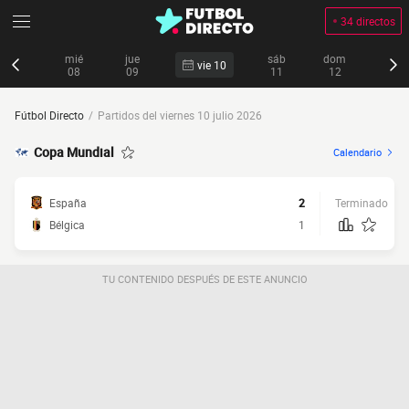
34 directos
mié
jue
sáb
dom
vie 10
08
09
11
12
Fútbol Directo
Partidos del viernes 10 julio 2026
Copa Mundial
Calendario
España
2
Terminado
Bélgica
1
TU CONTENIDO DESPUÉS DE ESTE ANUNCIO