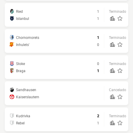
Ried
1
Terminado
Istanbul
1
Chornomorets
1
Terminado
Inhulets'
0
Stoke
0
Terminado
Braga
1
Sandhausen
Cancelado
Kaiserslautern
Kudrivka
2
Terminado
Rebel
1