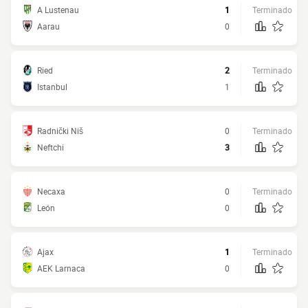
A Lustenau
1
Terminado
Aarau
0
Ried
2
Terminado
Istanbul
1
Radnički Niš
0
Terminado
Neftchi
3
Necaxa
0
Terminado
León
0
Ajax
1
Terminado
AEK Larnaca
0