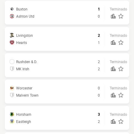
Buxton
1
Terminado
Ashton Utd
0
Livingston
2
Terminado
Hearts
1
Rushden & D.
2
Terminado
MK Irish
2
Worcester
0
Terminado
Malvern Town
0
Horsham
3
Terminado
Eastleigh
2