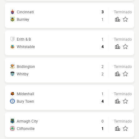
Cincinnati
3
Terminado
Burnley
1
Erith & B
1
Terminado
Whitstable
4
Bridlington
2
Terminado
Whitby
2
Mildenhall
1
Terminado
Bury Town
4
Armagh City
0
Terminado
Cliftonville
1