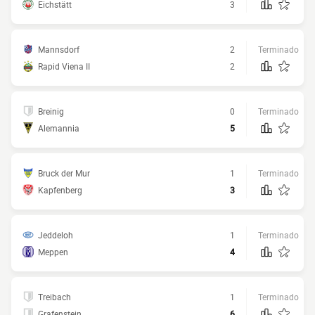
Eichstätt
3
Mannsdorf
2
Terminado
Rapid Viena II
2
Breinig
0
Terminado
Alemannia
5
Bruck der Mur
1
Terminado
Kapfenberg
3
Jeddeloh
1
Terminado
Meppen
4
Treibach
1
Terminado
Grafenstein
6