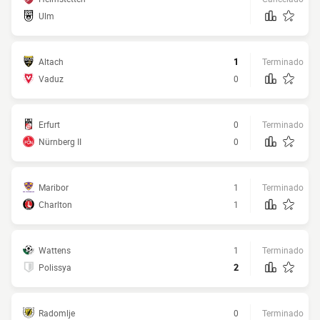
Ulm
Altach
1
Terminado
Vaduz
0
Erfurt
0
Terminado
Nürnberg II
0
Maribor
1
Terminado
Charlton
1
Wattens
1
Terminado
Polissya
2
Radomlje
0
Terminado