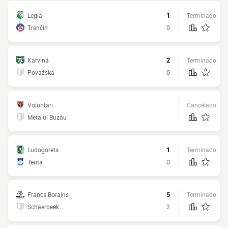
Legia
1
Terminado
Trenčín
0
Karviná
2
Terminado
Považská
0
Voluntari
Cancelado
Metalul Buzău
Ludogorets
1
Terminado
Teuta
0
Francs Borains
5
Terminado
Schaerbeek
2