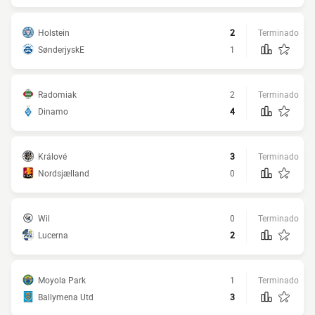
Holstein
2
Terminado
SønderjyskE
1
Radomiak
2
Terminado
Dinamo
4
Králové
3
Terminado
Nordsjælland
0
Wil
0
Terminado
Lucerna
2
Moyola Park
1
Terminado
Ballymena Utd
3