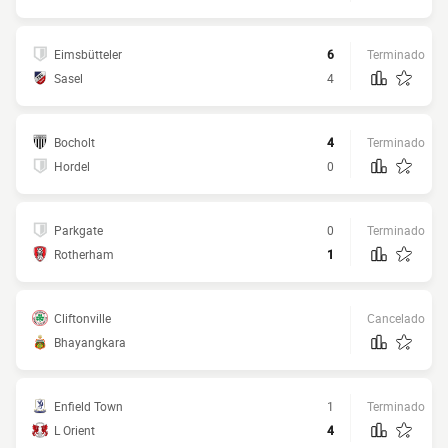
Eimsbütteler
6
Terminado
Sasel
4
Bocholt
4
Terminado
Hordel
0
Parkgate
0
Terminado
Rotherham
1
Cliftonville
Cancelado
Bhayangkara
Enfield Town
1
Terminado
L Orient
4