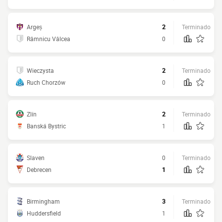
Argeș
2
Terminado
Râmnicu Vâlcea
0
Wieczysta
2
Terminado
Ruch Chorzów
0
Zlín
2
Terminado
Banská Bystric
1
Slaven
0
Terminado
Debrecen
1
Birmingham
3
Terminado
Huddersfield
1