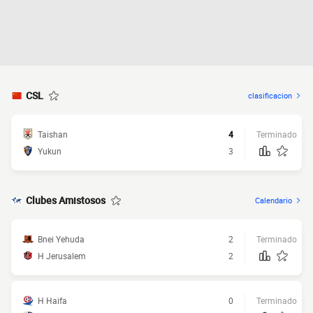
CSL
clasificacion
Taishan
4
Terminado
Yukun
3
Clubes Amistosos
Calendario
Bnei Yehuda
2
Terminado
H Jerusalem
2
H Haifa
0
Terminado