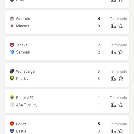
San Luis
4
Terminado
Mineros
0
Trnava
2
Terminado
Šamorín
2
Wolfsberger
3
Terminado
Kharkiv
3
Petrolul 52
1
Terminado
ASA T. Mureş
1
Rodez
5
Terminado
Bastia
3