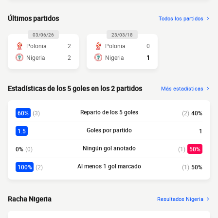
Últimos partidos
Todos los partidos
03/06/26
23/03/18
Polonia
2
Polonia
0
Nigeria
2
Nigeria
1
Estadísticas de los 5 goles en los 2 partidos
Más estadísticas
Reparto de los 5 goles
60%
(3)
(2)
40%
Goles por partido
1.5
1
Ningún gol anotado
0%
(0)
(1)
50%
Al menos 1 gol marcado
100%
(2)
(1)
50%
Racha Nigeria
Resultados Nigeria