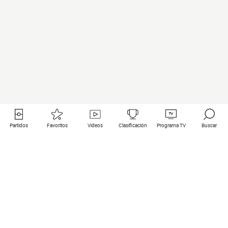
Partidos
Favoritos
Videos
Clasificación
Programa TV
Buscar
Enlaces útiles
Equipos
Todos los partidos
PSG
Partidos en directo
Bayern Munich
Últimos resultados
Real Madrid
Próximos partidos
Inter
Partidos en streaming
Juventus