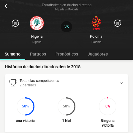
Estadísticas en duelos directos
Nigeria vs Polonia
VS
Nigeria
Polonia
Nigeria
Polonia
Sumario
Partidos
Pronósticos
Jugadores
Histórico de duelos directos desde 2018
Todas las competiciones
2 partidos
50%
50%
0%
una victoria
1 Nul
Ninguna
victoria