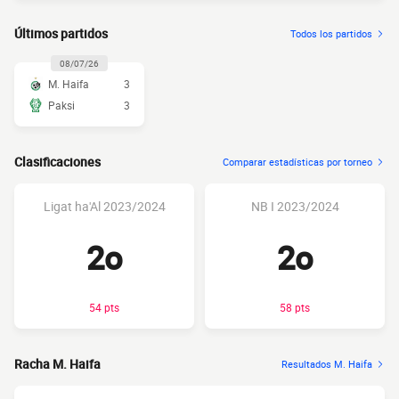
Últimos partidos
Todos los partidos
08/07/26
M. Haifa
3
Paksi
3
Clasificaciones
Comparar estadísticas por torneo
Ligat ha'Al 2023/2024
NB I 2023/2024
2o
2o
54 pts
58 pts
Racha M. Haifa
Resultados M. Haifa