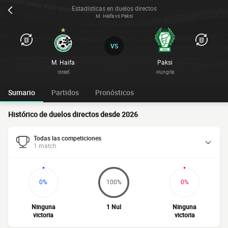
Estadísticas en duelos directos
M. Haifa vs Paksi
VS
M. Haifa
Paksi
Israel
Hungría
Sumario
Partidos
Pronósticos
Histórico de duelos directos desde 2026
Todas las competiciones
1 match
0%
100%
0%
Ninguna
1 Nul
Ninguna
victoria
victoria