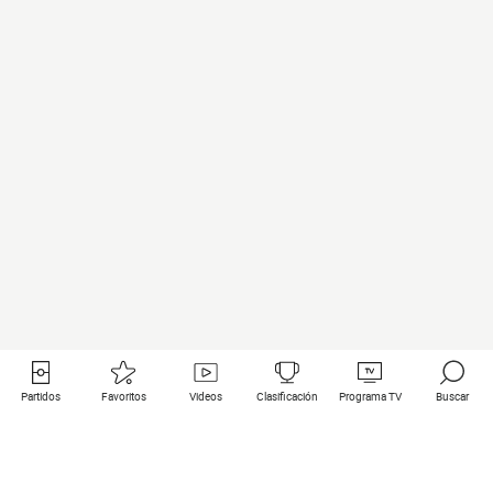
Partidos
Favoritos
Videos
Clasificación
Programa TV
Buscar
Enlaces útiles
Equipos