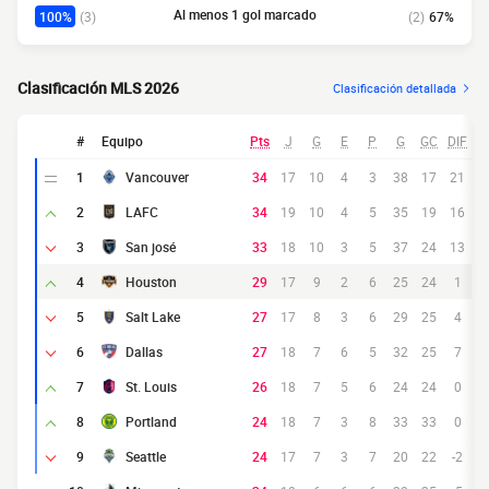
Al menos 1 gol marcado
100%
(3)
(2)
67%
Clasificación MLS 2026
Clasificación detallada
#
Equipo
Pts
J
G
E
P
G
GC
DIF
1
Vancouver
34
17
10
4
3
38
17
21
2
LAFC
34
19
10
4
5
35
19
16
3
San josé
33
18
10
3
5
37
24
13
4
Houston
29
17
9
2
6
25
24
1
5
Salt Lake
27
17
8
3
6
29
25
4
6
Dallas
27
18
7
6
5
32
25
7
7
St. Louis
26
18
7
5
6
24
24
0
8
Portland
24
18
7
3
8
33
33
0
9
Seattle
24
17
7
3
7
20
22
-2