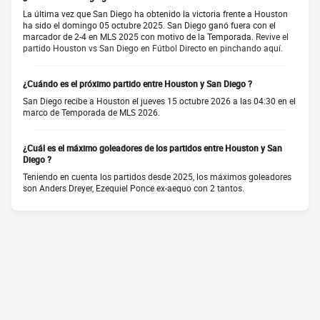
La última vez que San Diego ha obtenido la victoria frente a Houston
ha sido el domingo 05 octubre 2025. San Diego ganó fuera con el
marcador de 2-4 en MLS 2025 con motivo de la Temporada.
Revive el
partido Houston vs San Diego en Fútbol Directo en pinchando aquí.
¿Cuándo es el próximo partido entre Houston y San Diego ?
San Diego recibe a Houston el jueves 15 octubre 2026 a las 04:30 en el
marco de Temporada de MLS 2026.
¿Cuál es el máximo goleadores de los partidos entre Houston y San
Diego ?
Teniendo en cuenta los partidos desde 2025, los máximos goleadores
son Anders Dreyer, Ezequiel Ponce ex-aequo con 2 tantos.