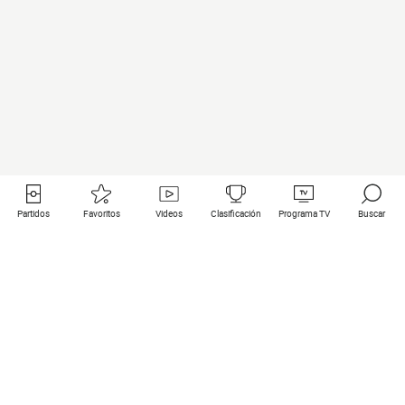
Partidos
Favoritos
Videos
Clasificación
Programa TV
Buscar
Enlaces útiles
Equipos
Todos los partidos
PSG
Partidos en directo
Bayern Munich
Últimos resultados
Real Madrid
Próximos partidos
Inter
Partidos en streaming
Juventus
Contacto
Manchester City