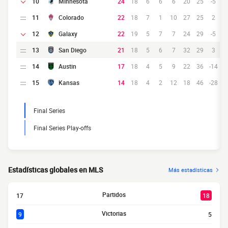
10
Minnesota
24
18
6
6
6
20
25
-5
11
Colorado
22
18
7
1
10
27
25
2
12
Galaxy
22
19
5
7
7
24
29
-5
13
San Diego
21
18
5
6
7
32
29
3
14
Austin
17
18
4
5
9
22
36
-14
15
Kansas
14
18
4
2
12
18
46
-28
Final Series
Final Series Play-offs
Estadísticas globales en MLS
Más estadísticas
Partidos
17
18
Victorias
9
5