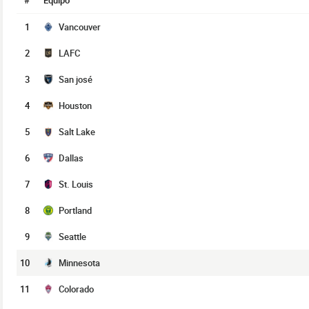
#
Equipo
1
Vancouver
2
LAFC
3
San josé
4
Houston
5
Salt Lake
6
Dallas
7
St. Louis
8
Portland
9
Seattle
10
Minnesota
11
Colorado