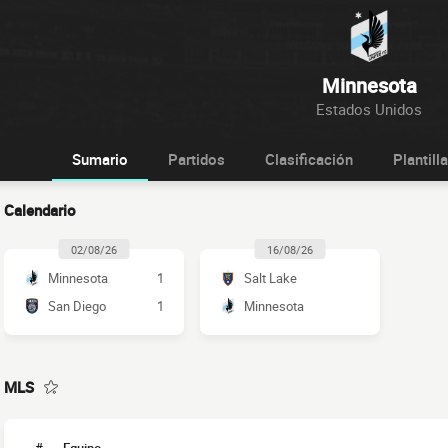
Minnesota
Estados Unidos
Sumario
Partidos
Clasificación
Plantilla
Calendario
02/08/26
16/08/26
Minnesota
1
Salt Lake
San Diego
1
Minnesota
MLS