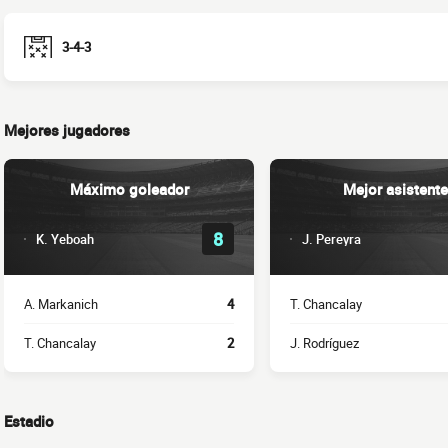
3-4-3
Mejores jugadores
Máximo goleador
Mejor asistente
8
K. Yeboah
J. Pereyra
A. Markanich
4
T. Chancalay
T. Chancalay
2
J. Rodríguez
Estadio