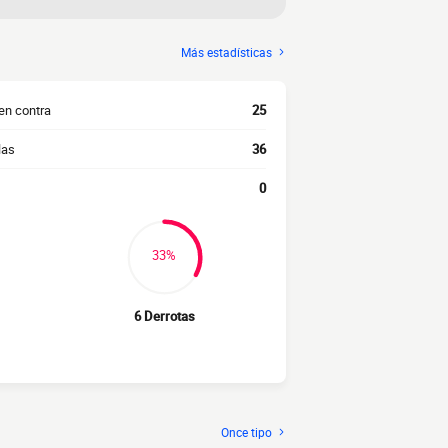
Más estadísticas
en contra
25
las
36
0
33%
6 Derrotas
Once tipo