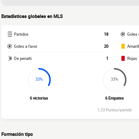
Estadísticas globales en MLS
Partidos
18
Goles 
Goles a favor
20
Amaril
De penalti
1
Rojas
33%
33%
6 victorias
6 Empates
1,33 Puntos/partido
Formación tipo