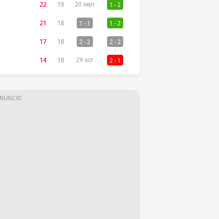
22
19
20 sept
1 - 2
21
18
1 - 1
1 - 2
17
18
2 - 2
2 - 2
14
18
29 oct
2 - 1
ANUNCIO