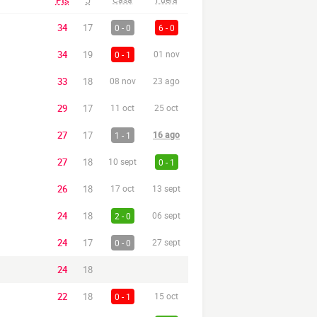
Pts
J
34
17
0 - 0
6 - 0
34
19
0 - 1
01 nov
33
18
08 nov
23 ago
29
17
11 oct
25 oct
27
17
1 - 1
16 ago
27
18
10 sept
0 - 1
26
18
17 oct
13 sept
24
18
2 - 0
06 sept
24
17
0 - 0
27 sept
24
18
22
18
0 - 1
15 oct