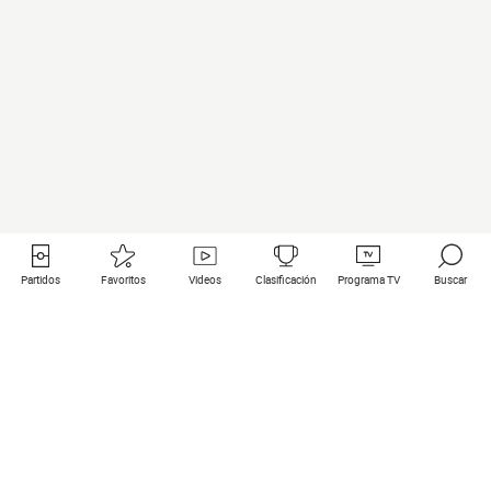
Partidos
Favoritos
Videos
Clasificación
Programa TV
Buscar
Enlaces útiles
Equipos
Todos los partidos
PSG
Partidos en directo
Bayern Munich
Últimos resultados
Real Madrid
Próximos partidos
Inter
Partidos en streaming
Juventus