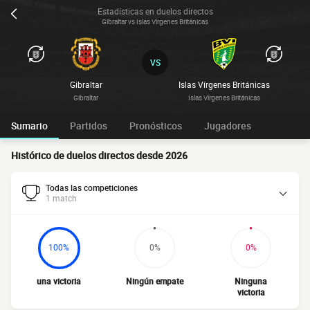
Estadísticas en duelos directos
Gibraltar vs Islas Vírgenes Británicas
VS
Gibraltar
Islas Vírgenes Británicas
Gibraltar
Islas Vírgenes Británicas
Sumario
Partidos
Pronósticos
Jugadores
Histórico de duelos directos desde 2026
Todas las competiciones
1 match
100%
0%
0%
una victoria
Ningún empate
Ninguna
victoria