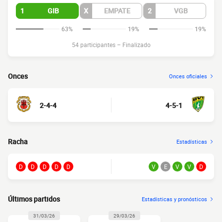
1
GIB
X
EMPATE
2
VGB
63%
19%
19%
54 participantes
–
Finalizado
Onces
Onces oficiales
2-4-4
4-5-1
Racha
Estadísticas
D
D
D
D
D
V
E
V
V
D
Últimos partidos
Estadísticas y pronósticos
31/03/26
29/03/26