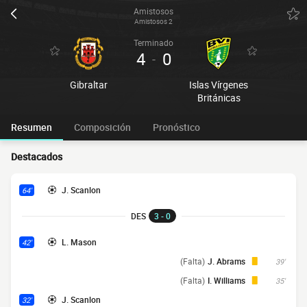
Amistosos
Amistosos 2
Terminado
4
0
-
Gibraltar
Islas Vírgenes
Británicas
Resumen
Composición
Pronóstico
Destacados
J. Scanlon
64'
DES
3 - 0
L. Mason
42'
(Falta)
J. Abrams
39'
(Falta)
I. Williams
35'
J. Scanlon
32'