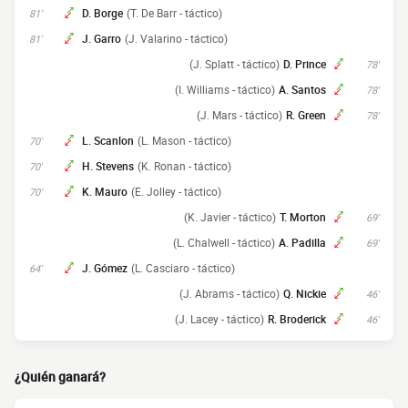
D. Borge
(T. De Barr - táctico)
81'
J. Garro
(J. Valarino - táctico)
81'
(J. Splatt - táctico)
D. Prince
78'
(I. Williams - táctico)
A. Santos
78'
(J. Mars - táctico)
R. Green
78'
L. Scanlon
(L. Mason - táctico)
70'
H. Stevens
(K. Ronan - táctico)
70'
K. Mauro
(E. Jolley - táctico)
70'
(K. Javier - táctico)
T. Morton
69'
(L. Chalwell - táctico)
A. Padilla
69'
J. Gómez
(L. Casciaro - táctico)
64'
(J. Abrams - táctico)
Q. Nickie
46'
(J. Lacey - táctico)
R. Broderick
46'
¿Quién ganará?