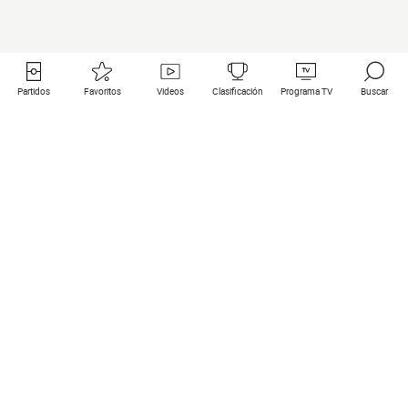
Partidos
Favoritos
Videos
Clasificación
Programa TV
Buscar
Enlaces útiles
Equipos
Todos los partidos
PSG
Partidos en directo
Bayern Munich
Últimos resultados
Real Madrid
Próximos partidos
Inter
Partidos en streaming
Juventus
Contacto
Manchester City
Menciones legales
Manchester United
Liverpool