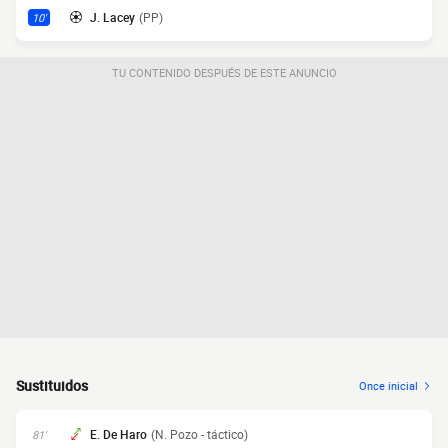
J. Lacey
(PP)
10'
TU CONTENIDO DESPUÉS DE ESTE ANUNCIO
Sustituidos
Once inicial
E. De Haro
(N. Pozo - táctico)
81'