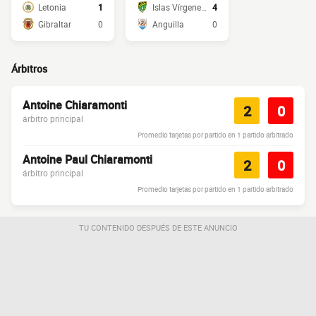
Letonia
1
Islas Vírgenes Británicas
4
Gibraltar
0
Anguilla
0
Árbitros
Antoine Chiaramonti
2
0
árbitro principal
Promedio tarjetas por partido en 1 partido arbitrado
Antoine Paul Chiaramonti
2
0
árbitro principal
Promedio tarjetas por partido en 1 partido arbitrado
TU CONTENIDO DESPUÉS DE ESTE ANUNCIO