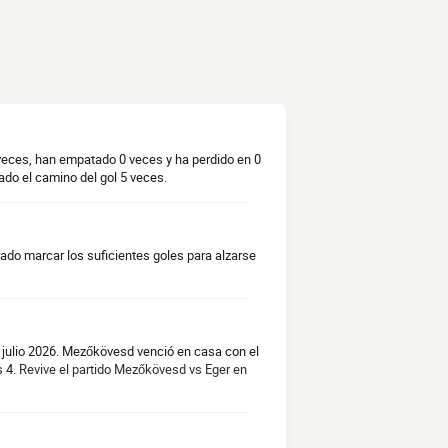
veces, han empatado 0 veces y ha perdido en 0
o el camino del gol 5 veces.
ado marcar los suficientes goles para alzarse
 julio 2026. Mezőkövesd venció en casa con el
s 4.
Revive el partido Mezőkövesd vs Eger en