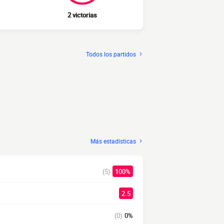
2 victorias
Todos los partidos
Más estadísticas
(5)
100%
2.5
(0)
0%