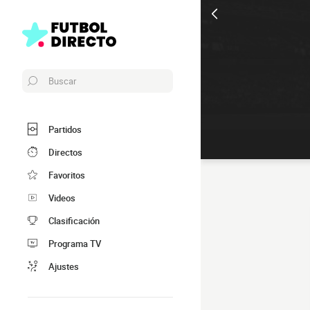
Buscar
Partidos
Directos
Favoritos
Videos
Clasificación
Programa TV
Ajustes