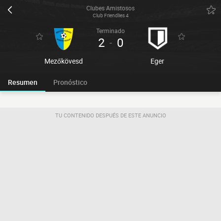
Clubes Amistosos
Club Friendlies 4
Terminado
2
0
-
Mezőkövesd
Eger
Resumen
Pronóstico
TU CONTENIDO DESPUÉS DE ESTE ANUNCIO