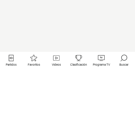
Partidos
Favoritos
Videos
Clasificación
Programa TV
Buscar
Enlaces útiles
Equipos
Todos los partidos
PSG
Partidos en directo
Bayern Munich
Últimos resultados
Real Madrid