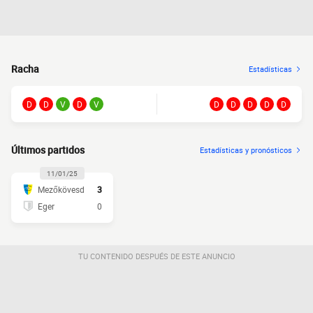
Racha
Estadísticas
D
D
V
D
V
D
D
D
D
D
Últimos partidos
Estadísticas y pronósticos
11/01/25
Mezőkövesd
3
Eger
0
TU CONTENIDO DESPUÉS DE ESTE ANUNCIO