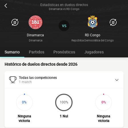
Estadísticas en duelos directos
Dinamarca vs RD Congo
VS
Dinamarca
RD Congo
Dinamarca
República Democrática del Congo
Sumario
Partidos
Pronósticos
Jugadores
Histórico de duelos directos desde 2026
Todas las competiciones
1 match
0%
100%
0%
Ninguna
1 Nul
Ninguna
victoria
victoria