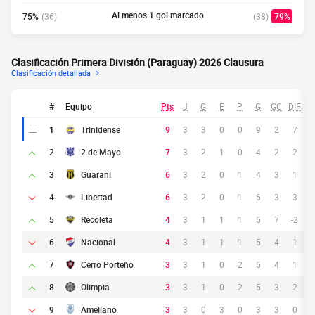
Al menos 1 gol marcado
75%
(36)
(38)
79%
Clasificación Primera División (Paraguay) 2026 Clausura
Clasificación detallada
#
Equipo
Pts
J
G
E
P
G
GC
DIF
1
Trinidense
9
3
3
0
0
9
2
7
2
2 de Mayo
7
3
2
1
0
4
2
2
3
Guaraní
6
3
2
0
1
4
3
1
4
Libertad
6
3
2
0
1
6
3
3
5
Recoleta
4
3
1
1
1
5
7
-2
6
Nacional
4
3
1
1
1
5
4
1
7
Cerro Porteño
3
3
1
0
2
5
4
1
8
Olimpia
3
3
1
0
2
5
3
2
9
Ameliano
3
3
0
3
0
3
3
0