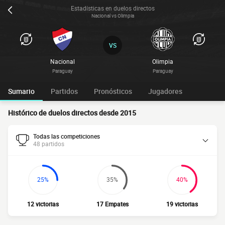
Estadísticas en duelos directos
Nacional vs Olimpia
VS
Nacional
Olimpia
Paraguay
Paraguay
Sumario
Partidos
Pronósticos
Jugadores
Histórico de duelos directos desde 2015
Todas las competiciones
48 partidos
25%
35%
40%
12 victorias
17 Empates
19 victorias