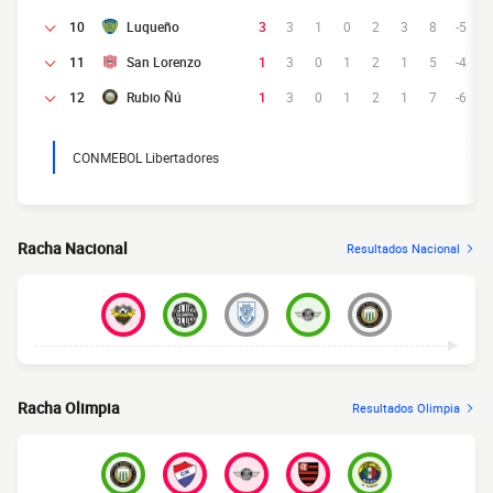
10
Luqueño
3
3
1
0
2
3
8
-5
11
San Lorenzo
1
3
0
1
2
1
5
-4
12
Rubio Ñú
1
3
0
1
2
1
7
-6
CONMEBOL Libertadores
Racha Nacional
Resultados Nacional
Racha Olimpia
Resultados Olimpia