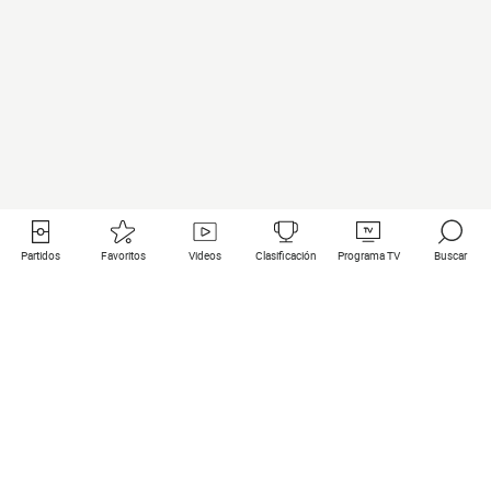
Partidos
Favoritos
Videos
Clasificación
Programa TV
Buscar
Enlaces útiles
Equipos
Todos los partidos
PSG
Partidos en directo
Bayern Munich
Últimos resultados
Real Madrid
Próximos partidos
Inter
Partidos en streaming
Juventus
Contacto
Manchester City