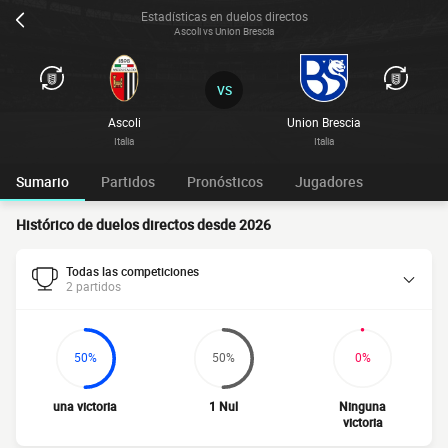
Estadísticas en duelos directos
Ascoli vs Union Brescia
VS
Ascoli
Union Brescia
Italia
Italia
Sumario
Partidos
Pronósticos
Jugadores
Histórico de duelos directos desde 2026
Todas las competiciones
2 partidos
50%
50%
0%
una victoria
1 Nul
Ninguna
victoria