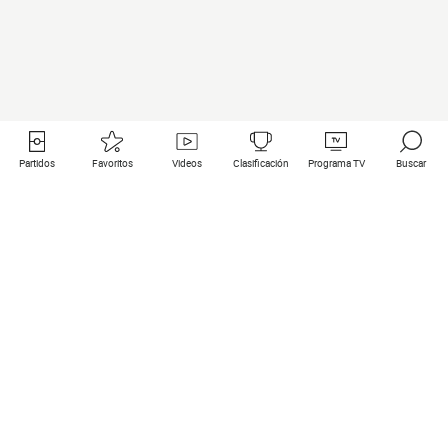
Partidos
Favoritos
Videos
Clasificación
Programa TV
Buscar
Enlaces útiles
Equipos
Todos los partidos
PSG
Partidos en directo
Bayern Munich
Últimos resultados
Real Madrid
Próximos partidos
Inter
Partidos en streaming
Juventus
Contacto
Manchester City
Menciones legales
Manchester United
Liverpool