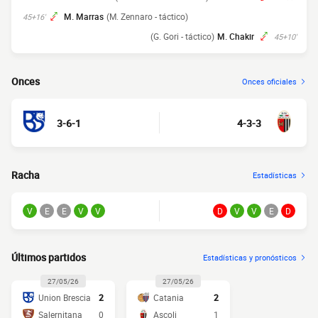
M. Marras
(M. Zennaro - táctico)
45+16'
(G. Gori - táctico)
M. Chakir
45+10'
Onces
Onces oficiales
3-6-1
4-3-3
Racha
Estadísticas
V
E
E
V
V
D
V
V
E
D
Últimos partidos
Estadísticas y pronósticos
27/05/26
27/05/26
Union Brescia
2
Catania
2
Salernitana
0
Ascoli
1