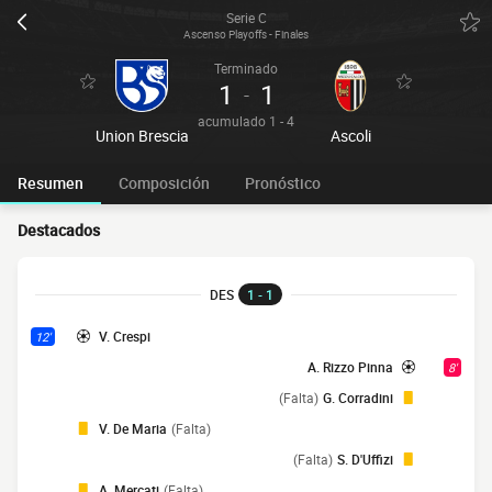
Serie C
Ascenso Playoffs - Finales
Terminado
1
1
-
acumulado 1 - 4
Union Brescia
Ascoli
Resumen
Composición
Pronóstico
Destacados
DES
1 - 1
V. Crespi
12'
A. Rizzo Pinna
8'
(Falta)
G. Corradini
V. De Maria
(Falta)
(Falta)
S. D'Uffizi
A. Mercati
(Falta)