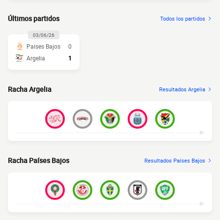
Últimos partidos
Todos los partidos
03/06/26
Países Bajos
0
Argelia
1
Racha Argelia
Resultados Argelia
Racha Países Bajos
Resultados Países Bajos