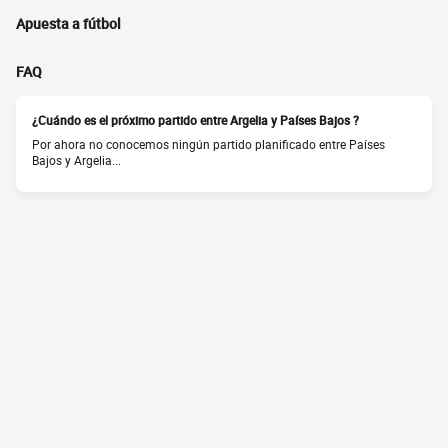
Apuesta a fútbol
FAQ
¿Cuándo es el próximo partido entre Argelia y Países Bajos ?
Por ahora no conocemos ningún partido planificado entre Países
Bajos y Argelia...