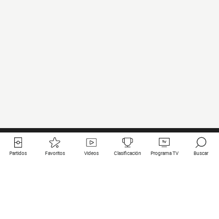
Partidos
Favoritos
Videos
Clasificación
Programa TV
Buscar
Enlaces útiles
Equipos
Todos los partidos
PSG
Partidos en directo
Bayern Munich
Últimos resultados
Real Madrid
Próximos partidos
Inter