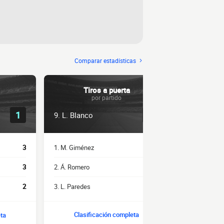
Comparar estadísticas
Tiros a puerta
P
por partido
0.7
1
9. L. Blanco
11. L. Blan
1. M. Giménez
6
1. M. Braida
3
2. Á. Romero
4
1. W. Alarcón
3
3. L. Paredes
3.5
3. A. Costa
2
Clasificación completa
Clasi
eta