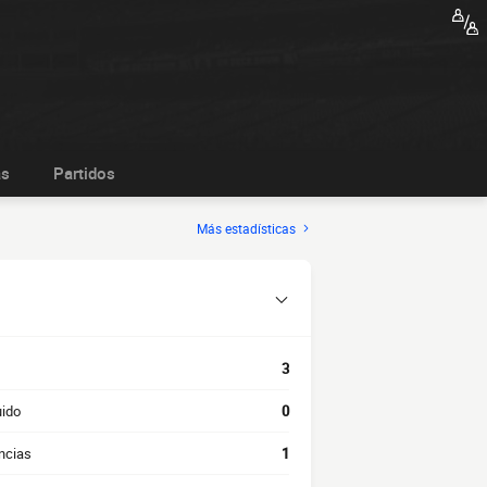
as
Partidos
Más estadísticas
3
uido
0
ncias
1