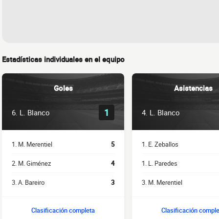
Estadísticas individuales en el equipo
Goles
Asistencias
1
6. L. Blanco
4. L. Blanco
1. M. Merentiel
5
1. E. Zeballos
2. M. Giménez
4
1. L. Paredes
3. A. Bareiro
3
3. M. Merentiel
Clasificación completa
Clasificación compl