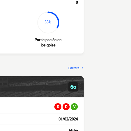
0
33%
Participación en
los goles
Carrera
6o
D
D
V
01/02/2024
Elche