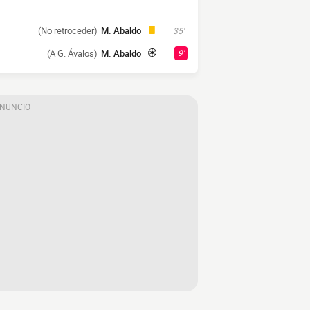
(No retroceder)
M. Abaldo
35'
(A G. Ávalos)
M. Abaldo
9'
ANUNCIO