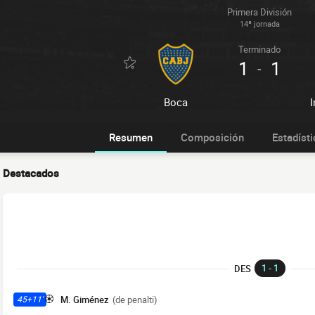
Primera División
14ª jornada
Terminado
1
1
-
Boca
Resumen
Composición
Estadísti
Destacados
1 - 1
DES
M. Giménez
(de penalti)
45+11'