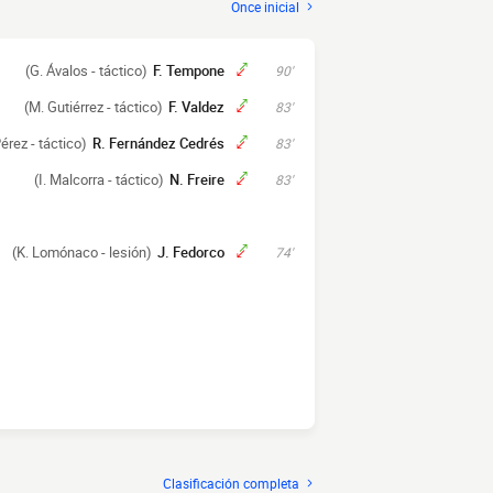
Once inicial
(G. Ávalos - táctico)
F. Tempone
90'
(M. Gutiérrez - táctico)
F. Valdez
83'
érez - táctico)
R. Fernández Cedrés
83'
(I. Malcorra - táctico)
N. Freire
83'
(K. Lomónaco - lesión)
J. Fedorco
74'
Clasificación completa