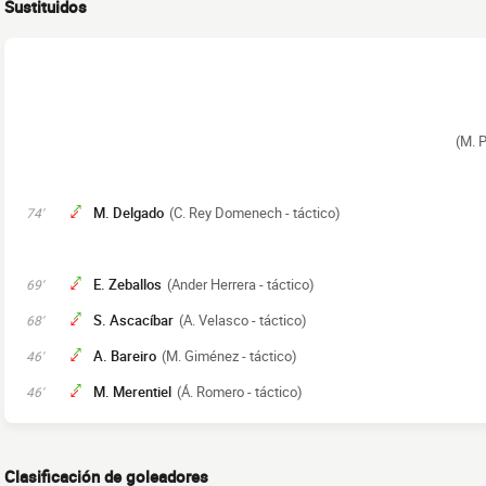
Sustituidos
(M. P
M. Delgado
(C. Rey Domenech - táctico)
74'
E. Zeballos
(Ander Herrera - táctico)
69'
S. Ascacíbar
(A. Velasco - táctico)
68'
A. Bareiro
(M. Giménez - táctico)
46'
M. Merentiel
(Á. Romero - táctico)
46'
Clasificación de goleadores