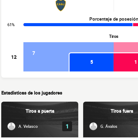
Porcentaje de posesió
61%
Tiros
7
12
5
1
Estadísticas de los jugadores
Tiros a puerta
Tiros fuera
1
A. Velasco
G. Ávalos