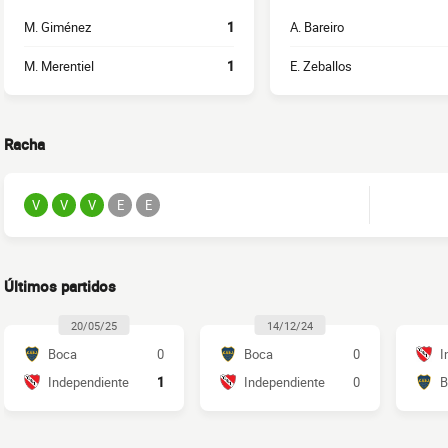
M. Giménez
1
A. Bareiro
M. Merentiel
1
E. Zeballos
Racha
V
V
V
E
E
Últimos partidos
20/05/25
14/12/24
Boca
0
Boca
0
I
Independiente
1
Independiente
0
B