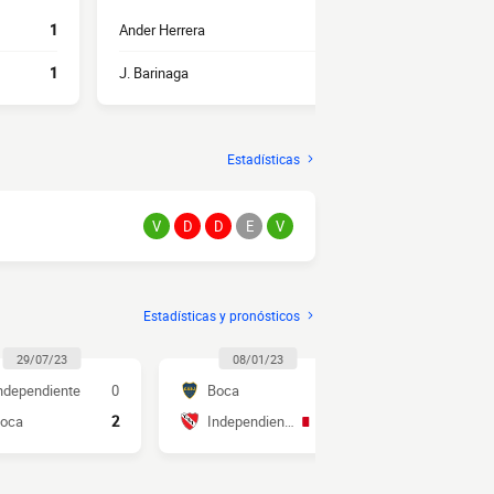
1
Ander Herrera
1
I. Marcone
1
J. Barinaga
1
Á. Romero
Estadísticas
V
D
D
E
V
Estadísticas y pronósticos
29/07/23
08/01/23
23/10/2
ndependiente
0
Boca
0
Boca
oca
2
Independiente
0
Independie