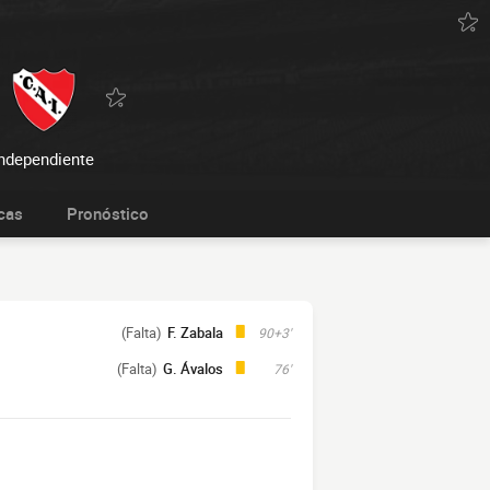
Independiente
cas
Pronóstico
(Falta)
F. Zabala
90+3'
(Falta)
G. Ávalos
76'