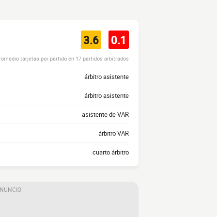
3.6
0.1
romedio tarjetas por partido en 17 partidos arbitrados
árbitro asistente
árbitro asistente
asistente de VAR
árbitro VAR
cuarto árbitro
ANUNCIO