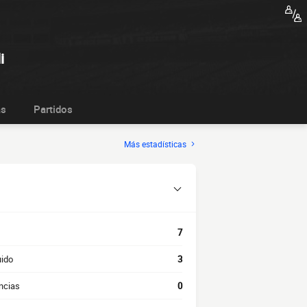
i
as
Partidos
Más estadísticas
7
uido
3
ncias
0