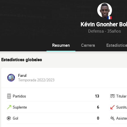
Kévin Gnonher Bol
Defensa - 35años
Resumen
Carrera
Estadístic
Estadísticas globales
Farul
Temporada 2022/2023
Partidos
13
Titular
Suplente
6
Sustit
Gol
0
Asiste