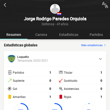
Jorge Rodrigo Paredes Orquiola
Defensa - 41años
Resumen
Carrera
Estadísticas
Partidos
Estadísticas globales
Más estadísticas
Luqueño
Temporada 2020/2021
Partidos
1
Titular
1
Suplente
0
Sustituido
0
Gol
0
Asistencias
0
Amarillas
1
Rojas
1