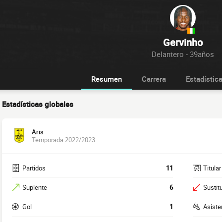
Gervinho
Delantero - 39años
Resumen
Carrera
Estadístic
Estadísticas globales
Aris
Temporada 2022/2023
Partidos
11
Titular
Suplente
6
Sustit
Gol
1
Asiste