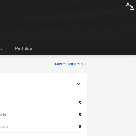
as
Partidos
Más estadísticas
5
uido
5
ncias
0