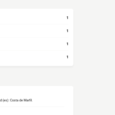
1
1
1
1
 (es): Costa de Marfil.